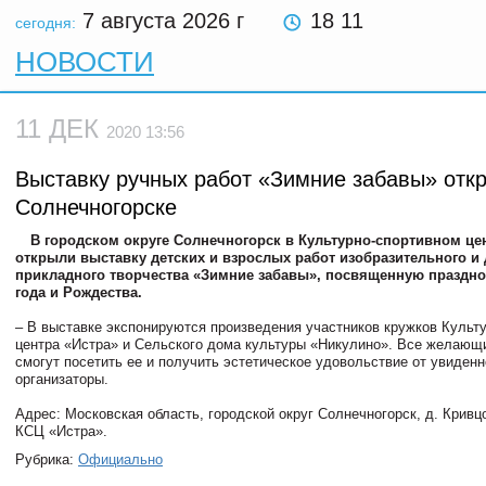
7 августа 2026
г
18 11
сегодня:
НОВОСТИ
11 ДЕК
2020 13:56
Выставку ручных работ «Зимние забавы» отк
Солнечногорске
В городском округе Солнечногорск в Культурно-спортивном це
открыли выставку детских и взрослых работ изобразительного и 
прикладного творчества «Зимние забавы», посвященную праздн
года и Рождества.
– В выставке экспонируются произведения участников кружков Культу
центра «Истра» и Сельского дома культуры «Никулино». Все желающ
смогут посетить ее и получить эстетическое удовольствие от увиденн
организаторы.
Адрес: Московская область, городской округ Солнечногорск, д. Кривцо
КСЦ «Истра».
Рубрика:
Официально