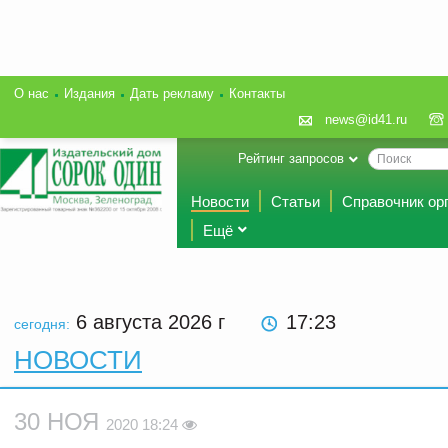
О нас
Издания
Дать рекламу
Контакты
news@id41.ru
Рейтинг запросов
Новости
Статьи
Справочник ор
Ещё
6 августа 2026
г
17:23
сегодня:
НОВОСТИ
30 НОЯ
2020 18:24