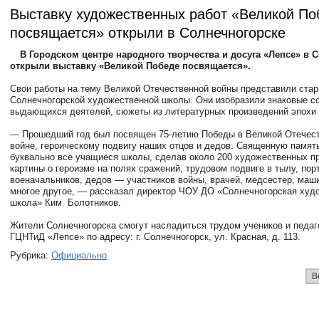
Выставку художественных работ «Великой По
посвящается» открыли в Солнечногорске
В Городском центре народного творчества и досуга «Лепсе» в 
открыли выставку «Великой Победе посвящается».
Свои работы на тему Великой Отечественной войны представили ста
Солнечногорской художественной школы. Они изобразили знаковые с
выдающихся деятелей, сюжеты из литературных произведений эпохи 
— Прошедший год был посвящен 75-летию Победы в Великой Отечес
войне, героическому подвигу наших отцов и дедов. Священную памят
буквально все учащиеся школы, сделав около 200 художественных п
картины о героизме на полях сражений, трудовом подвиге в тылу, пор
военачальников, дедов — участников войны, врачей, медсестер, маш
многое другое, — рассказал директор ЧОУ ДО «Солнечногорская худ
школа» Ким Болотников.
Жители Солнечногорска смогут насладиться трудом учеников и педаг
ГЦНТиД «Лепсе» по адресу: г. Солнечногорск, ул. Красная, д. 113.
Рубрика:
Официально
В