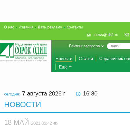
О нас
Издания
Дать рекламу
Контакты
news@id41.ru
Рейтинг запросов
Новости
Статьи
Справочник ор
Ещё
7 августа 2026
г
16 30
сегодня:
НОВОСТИ
18 МАЙ
2021 09:42