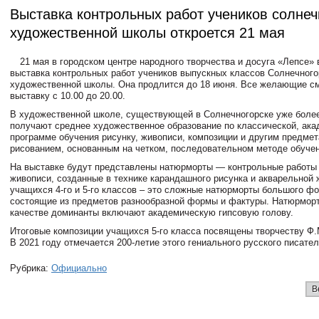
Выставка контрольных работ учеников солнеч
художественной школы откроется 21 мая
21 мая в городском центре народного творчества и досуга «Лепсе» 
выставка контрольных работ учеников выпускных классов Солнечного
художественной школы. Она продлится до 18 июня. Все желающие с
выставку с 10.00 до 20.00.
В художественной школе, существующей в Солнечногорске уже более 
получают среднее художественное образование по классической, ак
программе обучения рисунку, живописи, композиции и другим предмет
рисованием, основанным на четком, последовательном методе обучен
На выставке будут представлены натюрморты — контрольные работы 
живописи, созданные в технике карандашного рисунка и акварельной
учащихся 4-го и 5-го классов – это сложные натюрморты большого фо
состоящие из предметов разнообразной формы и фактуры. Натюрморт
качестве доминанты включают академическую гипсовую голову.
Итоговые композиции учащихся 5-го класса посвящены творчеству Ф.
В 2021 году отмечается 200-летие этого гениального русского писател
Рубрика:
Официально
В