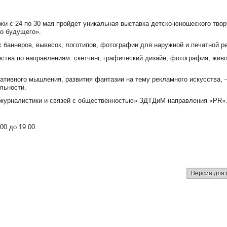
жи с 24 по 30 мая пройдет уникальная выставка детско-юношеского твор
го будущего».
 баннеров, вывесок, логотипов, фотографии для наружной и печатной р
ства по направлениям: скетчинг, графический дизайн, фотография, живо
ативного мышления, развития фантазии на тему рекламного искусства, 
льности.
журналистики и связей с общественностью» ЗДТДиМ направления «PR»
0 до 19.00.
Версия для 