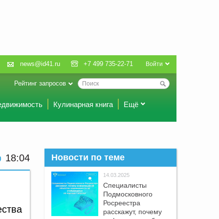
news@id41.ru
+7 499 735-22-71
Войти
Рейтинг запросов
едвижимость
Кулинарная книга
Ещё
18:04
Новости по теме
14.03.2025
Специалисты
Подмосковного
Росреестра
ества
расскажут, почему