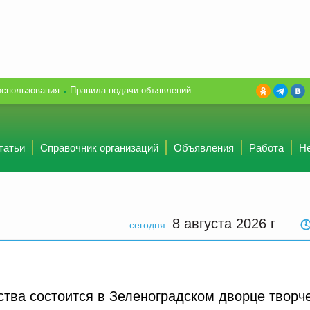
использования
Правила подачи объявлений
татьи
Справочник организаций
Объявления
Работа
Н
8 августа 2026
г
сегодня:
ства состоится в Зеленоградском дворце творч