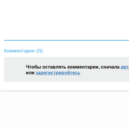
Комментарии (
0
):
Чтобы оставлять комментарии, сначала
авт
или
зарегистрируйтесь