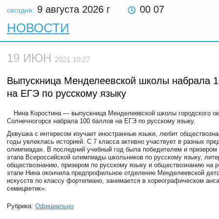
9 августа 2026
г
00 07
сегодня:
НОВОСТИ
19 ИЮН
2021 10:27
Выпускница Менделеевской школы набрала 1
на ЕГЭ по русскому языку
Нина Коростина — выпускница Менделеевской школы городского ок
Солнечногорск набрала 100 баллов на ЕГЭ по русскому языку.
Девушка с интересом изучает иностранные языки, любит обществозна
годы увлеклась историей. С 7 класса активно участвует в разных пр
олимпиадах. В последний учебный год была победителем и призером
этапа Всероссийской олимпиады школьников по русскому языку, лите
обществознанию, призером по русскому языку и обществознанию на 
этапе Нина окончила предпрофильное отделение Менделеевской дет
искусств по классу фортепиано, занимается в хореографическом анс
семицветик».
Рубрика:
Официально