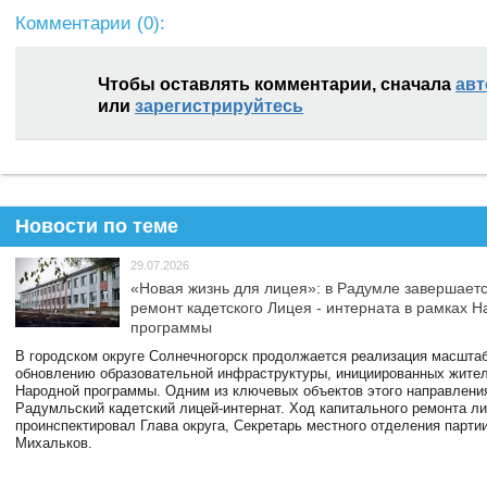
Комментарии (
0
):
Чтобы оставлять комментарии, сначала
авт
или
зарегистрируйтесь
Новости по теме
29.07.2026
«Новая жизнь для лицея»: в Радумле завершает
ремонт кадетского Лицея - интерната в рамках 
программы
В городском округе Солнечногорск продолжается реализация масштаб
обновлению образовательной инфраструктуры, инициированных жите
Народной программы. Одним из ключевых объектов этого направлени
Радумльский кадетский лицей-интернат. Ход капитального ремонта л
проинспектировал Глава округа, Секретарь местного отделения парти
Михальков.