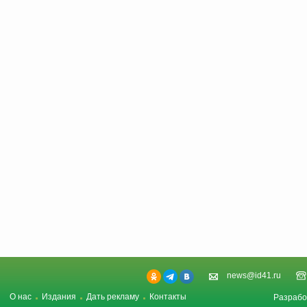
news@id41.ru
О нас
Издания
Дать рекламу
Контакты
Разрабо