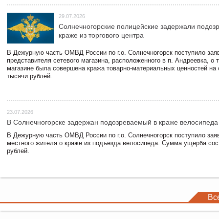
29.07.2026
Солнечногорские полицейские задержали подоз
краже из торгового центра
В Дежурную часть ОМВД России по г.о. Солнечногорск поступило зая
представителя сетевого магазина, расположенного в п. Андреевка, о т
магазине была совершена кража товарно-материальных ценностей на
тысячи рублей.
23.07.2026
В Солнечногорске задержан подозреваемый в краже велосипеда
В Дежурную часть ОМВД России по г.о. Солнечногорск поступило зая
местного жителя о краже из подъезда велосипеда. Сумма ущерба сос
рублей.
Вс