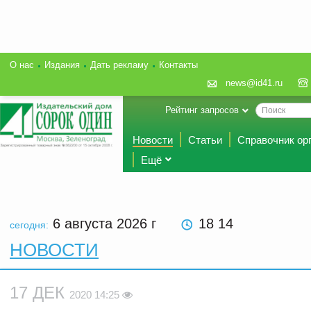
О нас
Издания
Дать рекламу
Контакты
news@id41.ru
Рейтинг запросов
Новости
Статьи
Справочник ор
Ещё
6 августа 2026
г
18 14
сегодня:
НОВОСТИ
17 ДЕК
2020 14:25