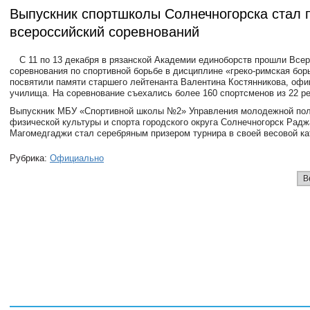
Выпускник спортшколы Солнечногорска стал 
всероссийский соревнований
С 11 по 13 декабря в рязанской Академии единоборств прошли Все
соревнования по спортивной борьбе в дисциплине «греко-римская бор
посвятили памяти старшего лейтенанта Валентина Костянникова, офи
училища. На соревнование съехались более 160 спортсменов из 22 ре
Выпускник МБУ «Спортивной школы №2» Управления молодежной пол
физической культуры и спорта городского округа Солнечногорск Рад
Магомедгаджи стал серебряным призером турнира в своей весовой ка
Рубрика:
Официально
В