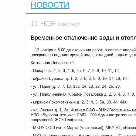
НОВОСТИ
11 НОЯ
2020 19:24
Временное отключение воды и отопл
12 ноября с 8.00 до окончания работ, в связи с ава
прекращена подача горячей воды, холодной воды и це
Котельная Поваровка-1
- Поваровка 1, 2, 3, 4, 5, 5а, 6, 7, 8, 9, 10, 11, 12;
- м/район Буровая д. 1, 2, 3, 5, 6, 8, 9, 10, 17, 18, 19;
- ул. Новая д. 3, 7, 13, 13а, 14, 18, 22, 24, 26, 28;
- ул. Новолинейная м/район Поваровка д. 2, 3, 4, 5, 7, 8, 9
- м/район Локомотивный д. 2, 3, 4, 5, 5а, 38, 44, 44а;
- ул. Лесная д. 1, 3а, Филиал ОАО «ВНИИГеофизика» це
НПО «Буровая техника» СМП – 200 Административное 
сооружений, ЖСК Геофизик;
- МКОУ СОШ им. 8 Марта (мастерские), МБУ МЦ «Возро
- МУЗ Солнечногорская ЦРБ м/р Поваровка д. 11, скора