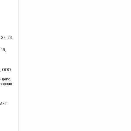
 27, 28,
 19,
Ш, ООО
 депо,
варово-
 МКП