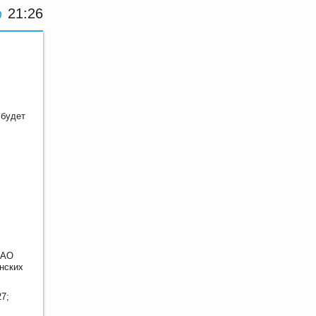
21:26
 будет
ОАО
нских
7;