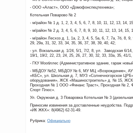
- ООО «Аласт», ООО «Домофонспецтехника»;
Котельная Поварово № 2
- м/район № 1 д. 1, 2, 3, 4, 5, 6, 7, 8, 10, 11, 12, 13, 14, 15
- м/район № 2 д. 3, 4, 5, 6, 7, 8, 9, 10, 11, 12, 13, 14, 15,
- м/район Лесхоз д. 1, 1а, 2, 3, 4, 5, 5а, 6, 7, 7а, 7б, 8, 9,
29, 29а, 31, 32, 33, 34, 35, 36, 37, 38, 39, 40, 42;
- ул. Вокзальная д. 1/24, 5/1, 7/2, 8, ул. Заводская 6/14,
19/1, 19/2, 22, 23, 24, 25, 26, 27, 30, 32, 33, 33а, 35, 41/1,
- ГКУ Мообллес (Административное здание, гараж новый
- МБДОУ №52, МБДОУ № 6, МУ МЦ «Возрождение», АУ 
«КБС», ул. Школьная д. 7, МУЗ «Солнечногорское ЦРБ
оборудования», ЖСК «Машиностроитель» д. № 15, ЖСК 
Проходная № 1 ООО «Финанс Траст», Проходная № 2, Ф
Спорт Плюс».
Ул. Окружная д. 3 Поваровка Котельная № 3 (дизельная
Приносим извинения за доставленные неудобства. По
«ИК ЖКХ»: 8(4962) 62-31-49.
Рубрика:
Официально