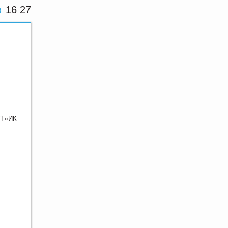
16 27
П «ИК