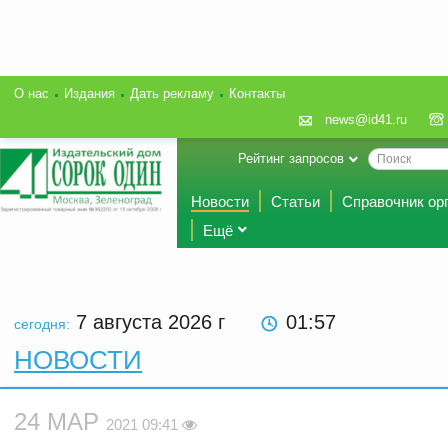
О нас
Издания
Дать рекламу
Контакты
news@id41.ru
Рейтинг запросов
Новости
Статьи
Справочник ор
Ещё
7 августа 2026
г
01:57
сегодня:
НОВОСТИ
24 МАР
2021 09:41