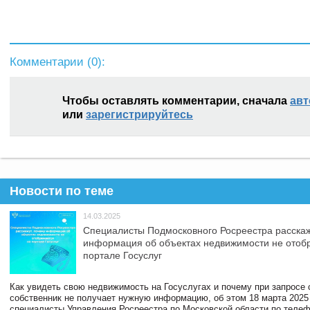
Комментарии (
0
):
Чтобы оставлять комментарии, сначала
авт
или
зарегистрируйтесь
Новости по теме
14.03.2025
Специалисты Подмосковного Росреестра расскаж
информация об объектах недвижимости не отоб
портале Госуслуг
Как увидеть свою недвижимость на Госуслугах и почему при запросе
собственник не получает нужную информацию, об этом 18 марта 2025
специалисты Управления Росреестра по Московской области по телефо