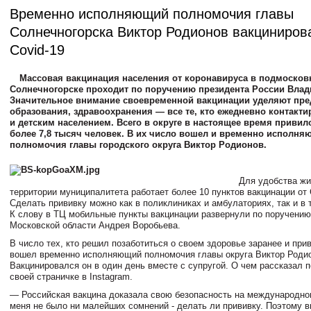
Временно исполняющий полномочия главы
Солнечногорска Виктор Родионов вакциниров
Covid-19
Массовая вакцинация населения от коронавируса в подмоско
Солнечногорске проходит по поручению президента России Влад
Значительное внимание своевременной вакцинации уделяют пре
образования, здравоохранения — все те, кто ежедневно контакти
и детским населением. Всего в округе в настоящее время привил
более 7,8 тысяч человек. В их число вошел и временно исполн
полномочия главы городского округа Виктор Родионов.
Для удобства жи
территории муниципалитета работает более 10 пунктов вакцинации от 
Сделать прививку можно как в поликлиниках и амбулаториях, так и в 
К слову в ТЦ мобильные пункты вакцинации развернули по поручению
Московской области Андрея Воробьева.
В число тех, кто решил позаботиться о своем здоровье заранее и при
вошел временно исполняющий полномочия главы округа Виктор Роди
Вакцинировался он в один день вместе с супругой. О чем рассказал 
своей страничке в Instagram.
— Российская вакцина доказала свою безопасность на международном
меня не было ни малейших сомнений - делать ли прививку. Поэтому в