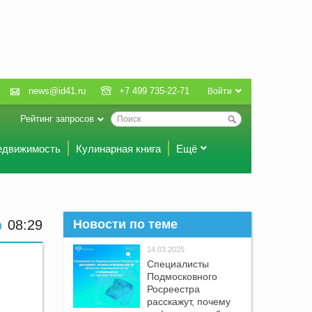
news@id41.ru
+7 499 735-22-71
Войти
Рейтинг запросов
едвижимость
Кулинарная книга
Ещё
08:29
Новости по теме
14.03.2025
Специалисты
Подмосковного
Росреестра
расскажут, почему