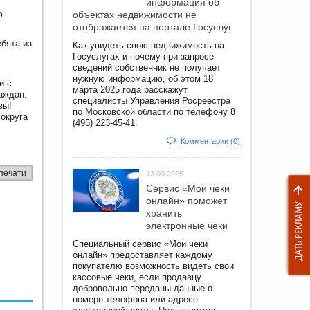
информация об
ю
объектах недвижимости не
отображается на портале Госуслуг
бята из
Как увидеть свою недвижимость на
Госуслугах и почему при запросе
сведений собственник не получает
нужную информацию, об этом 18
и с
марта 2025 года расскажут
аждан.
специалисты Управления Росреестра
вы!
по Московской области по телефону 8
 округа
(495) 223-45-41.
Комментарии (0)
печати
13.03.2025
Сервис «Мои чеки
онлайн» поможет
хранить
электронные чеки
Специальный сервис «Мои чеки
онлайн» предоставляет каждому
покупателю возможность видеть свои
кассовые чеки, если продавцу
добровольно переданы данные о
номере телефона или адресе