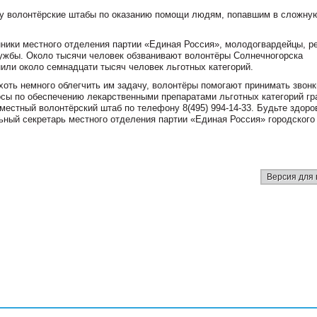
ту волонтёрские штабы по оказанию помощи людям, попавшим в сложну
нники местного отделения партии «Единая Россия», молодогвардейцы, ре
ужбы. Около тысячи человек обзванивают волонтёры Солнечногорска
или около семнадцати тысяч человек льготных категорий.
хоть немного облегчить им задачу, волонтёры помогают принимать звонк
осы по обеспечению лекарственными препаратами льготных категорий гр
естный волонтёрский штаб по телефону 8(495) 994-14-33. Будьте здоро
ьный секретарь местного отделения партии «Единая Россия» городского
Версия для 