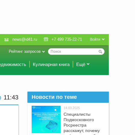
news@id41.ru
+7 499 735-22-71
Войти
Рейтинг запросов
едвижимость
Кулинарная книга
Ещё
11 43
Новости по теме
14.03.2025
Специалисты
Подмосковного
Росреестра
расскажут, почему