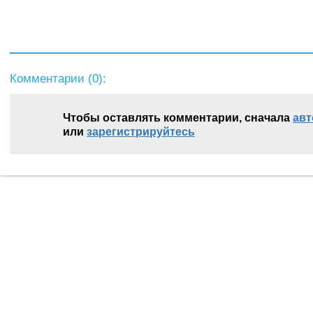
Комментарии (
0
):
Чтобы оставлять комментарии, сначала
авт
или
зарегистрируйтесь