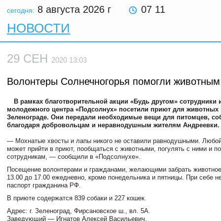
8 августа 2026
г
07 11
сегодня:
НОВОСТИ
29 СЕН
2020 13:03
Волонтеры Солнечногорья помогли животным
В рамках благотворительной акции «Будь другом» сотрудники 
молодежного центра «Подсолнух» посетили приют для животных 
Зеленограде. Они передали необходимые вещи для питомцев, с
благодаря добровольцам и неравнодушным жителям Андреевки
— Мохнатые хвосты и лапы никого не оставили равнодушными. Люб
может прийти в приют, пообщаться с животными, погулять с ними и п
сотрудникам, — сообщили в «Подсолнухе».
Посещение волонтерами и гражданами, желающими забрать животное
13.00 до 17.00 ежедневно, кроме понедельника и пятницы. При себе 
паспорт гражданина РФ.
В приюте содержатся 839 собаки и 227 кошек.
Адрес: г. Зеленоград, Фирсановское ш., вл. 5А.
Заведующий — Игнатов Алексей Васильевич.