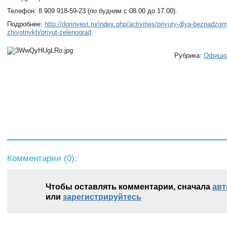
Телефон: 8 909 918-59-23 (по будням с 08.00 до 17.00).
Подробнее:
http://dorinvest.ru/index.php/activities/priyuty-dlya-beznadzor
zhivotnykh/priyut-zelenograd
.
Рубрика:
Офици
Комментарии (
0
):
Чтобы оставлять комментарии, сначала
авт
или
зарегистрируйтесь