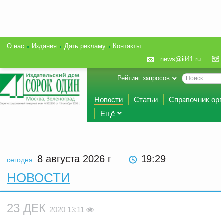
О нас
Издания
Дать рекламу
Контакты
news@id41.ru
Рейтинг запросов
Новости
Статьи
Справочник ор
Ещё
8 августа 2026
г
19 29
сегодня:
НОВОСТИ
23 ДЕК
2020 13:11