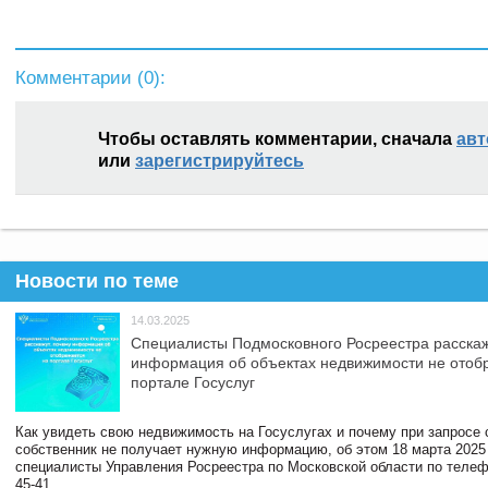
Комментарии (
0
):
Чтобы оставлять комментарии, сначала
авт
или
зарегистрируйтесь
Новости по теме
14.03.2025
Специалисты Подмосковного Росреестра расскаж
информация об объектах недвижимости не отоб
портале Госуслуг
Как увидеть свою недвижимость на Госуслугах и почему при запросе
собственник не получает нужную информацию, об этом 18 марта 2025
специалисты Управления Росреестра по Московской области по телефо
45-41.