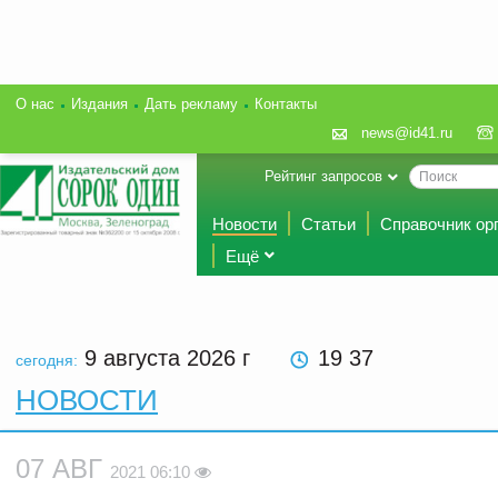
О нас
Издания
Дать рекламу
Контакты
news@id41.ru
Рейтинг запросов
Новости
Статьи
Справочник ор
Ещё
9 августа 2026
г
19 37
сегодня:
НОВОСТИ
07 АВГ
2021 06:10