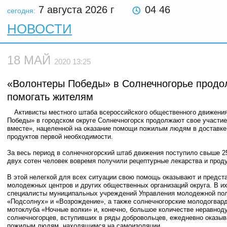
7 августа 2026
г
04 46
сегодня:
НОВОСТИ
18 МАЙ
2020 13:25
«Волонтеры Победы» в Солнечногорье прод
помогать жителям
Активисты местного штаба всероссийского общественного движени
Победы» в городском округе Солнечногорск продолжают свое участие
вместе», нацеленной на оказание помощи пожилым людям в доставке
продуктов первой необходимости.
За весь период в солнечногорский штаб движения поступило свыше 2
двух сотен человек вовремя получили рецептурные лекарства и прод
В этой нелегкой для всех ситуации свою помощь оказывают и предст
молодежных центров и других общественных организаций округа. В и
специалисты муниципальных учреждений Управления молодежной по
«Подсолнух» и «Возрождение», а также солнечногорские молодогвард
мотоклуба «Ночные волки» и, конечно, большое количестве неравно
солнечногорцев, вступивших в ряды добровольцев, ежедневно оказ
пожилым людям, находящимся на самоизоляции.