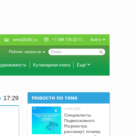
news@id41.ru
+7 499 735-22-71
Войти
Рейтинг запросов
едвижимость
Кулинарная книга
Ещё
17:29
Новости по теме
14.03.2025
Специалисты
Подмосковного
Росреестра
расскажут, почему