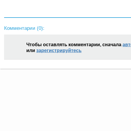
Комментарии (
0
):
Чтобы оставлять комментарии, сначала
авт
или
зарегистрируйтесь