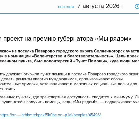
7 августа 2026
г
сегодня:
и проект на премию губернатора «Мы рядом»
жно» из поселка Поварово городского округа Солнечногорск участ
» в номинации «Волонтерство и благотворительность». Цель проек
селённом пункте, был волонтерский «Пункт Помощи», куда люди мо
ить дружно» открыли пункт помощи в поселке Поварово городского округ
ют делать ремонты квартир нуждающимся, организовывают сборы
ворительные ярмарки, устанавливают в магазинах социальные полки для
х взять.
лённых пунктах, где транспортная доступность сводится к минимуму. Л
й пункт, чтобы получить помощь, ведь «Мы рядом!», — подчеркивают уч
https://xn----htbbmtcbpckf5k0be.xn--p1ai/peoples/45493/
.