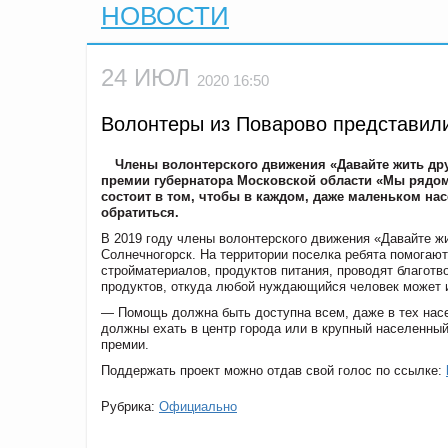
НОВОСТИ
24 ИЮЛ
2020 16:50
Волонтеры из Поварово представил
Члены волонтерского движения «Давайте жить дру
премии губернатора Московской области «Мы рядом
состоит в том, чтобы в каждом, даже маленьком на
обратиться.
В 2019 году члены волонтерского движения «Давайте ж
Солнечногорск. На территории поселка ребята помога
стройматериалов, продуктов питания, проводят благот
продуктов, откуда любой нуждающийся человек может и
— Помощь должна быть доступна всем, даже в тех насе
должны ехать в центр города или в крупный населенны
премии.
Поддержать проект можно отдав свой голос по ссылке:
Рубрика:
Официально