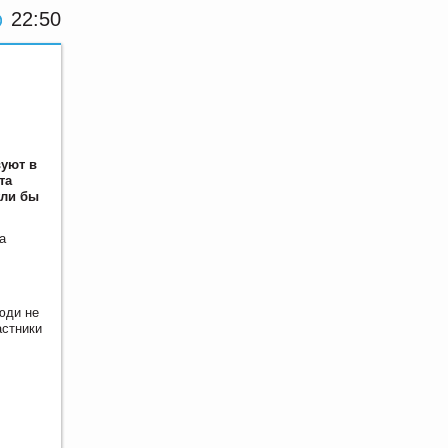
22:50
вуют в
та
гли бы
а
юди не
астники