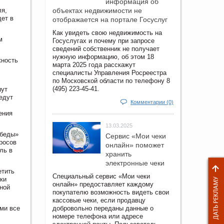
информация об
ля,
объектах недвижимости не
дет в
отображается на портале Госуслуг
Как увидеть свою недвижимость на
м
Госуслугах и почему при запросе
сведений собственник не получает
нужную информацию, об этом 18
жность
марта 2025 года расскажут
специалисты Управления Росреестра
по Московской области по телефону 8
(495) 223-45-41.
шут
едут
Комментарии (0)
ения
13.03.2025
обеды»
Сервис «Мои чеки
росов
онлайн» поможет
ль в
хранить
электронные чеки
етить
Специальный сервис «Мои чеки
ки
онлайн» предоставляет каждому
нной
покупателю возможность видеть свои
кассовые чеки, если продавцу
ми все
добровольно переданы данные о
номере телефона или адресе