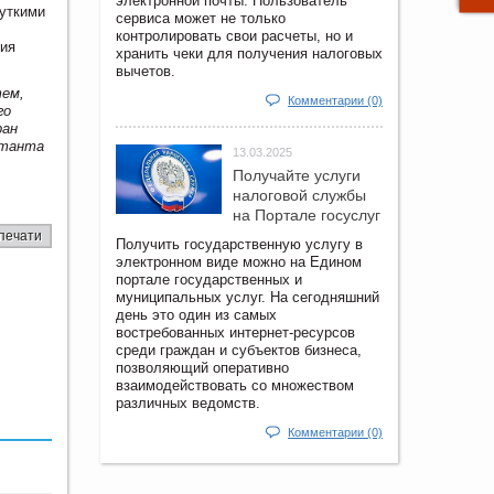
электронной почты. Пользователь
чуткими
сервиса может не только
контролировать свои расчеты, но и
ния
хранить чеки для получения налоговых
вычетов.
тем,
Комментарии (0)
го
ран
ктанта
13.03.2025
Получайте услуги
налоговой службы
на Портале госyслуг
печати
Получить государственную услугу в
электронном виде можно на Едином
портале государственных и
муниципальных услуг. На сегодняшний
день это один из самых
востребованных интернет-ресурсов
среди граждан и субъектов бизнеса,
позволяющий оперативно
взаимодействовать со множеством
различных ведомств.
Комментарии (0)