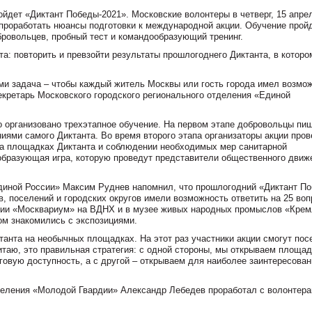
ойдет «Диктант Победы-2021». Московские волонтеры в четверг, 15 апре
 проработать нюансы подготовки к международной акции. Обучение прой
бровольцев, пробный тест и командообразующий тренинг.
та: повторить и превзойти результаты прошлогоднего Диктанта, в которо
ами задача – чтобы каждый житель Москвы или гость города имел возмо
секретарь Московского городского регионального отделения «Единой
о организовано трехэтапное обучение. На первом этапе добровольцы пи
ниями самого Диктанта. Во время второго этапа организаторы акции пров
на площадках Диктанта и соблюдении необходимых мер санитарной
ообразующая игра, которую проведут представители общественного движ
диной России»
Максим Руднев
напомнил, что прошлогодний «Диктант П
, поселений и городских округов имели возможность ответить на 25 воп
афии «Москвариум» на ВДНХ и в музее живых народных промыслов «Крем
ом знакомились с экспозициями.
анта на необычных площадках. На этот раз участники акции смогут пос
итаю, это правильная стратегия: с одной стороны, мы открываем площад
говую доступность, а с другой – открываем для наиболее заинтересова
тделения «Молодой Гвардии»
Александр Лебедев
проработал с волонтера