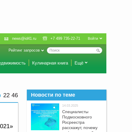
news@id41.ru
+7 499 735-22-71
Войти
Рейтинг запросов
едвижимость
Кулинарная книга
Ещё
22:46
Новости по теме
14.03.2025
Специалисты
Подмосковного
Росреестра
2021»
расскажут, почему