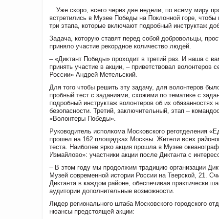
Уже скоро, всего через две недели, по всему миру пр
встретились в Музее Победы на Поклонной горе, чтобы
три этапа, которые включают подробный инструктаж до
Задача, которую ставят перед собой добровольцы, прос
приняло участие рекордное количество людей.
– «Диктант Победы» проходит в третий раз. И наша с в
принять участие в акции, – приветствовал волонтеров 
России»
Андрей Метельский
.
Для того чтобы решить эту задачу, для волонтеров был
пробный тест с заданиями, схожими по тематике с зада
подробный инструктаж волонтеров об их обязанностях 
безопасности. Третий, заключительный, этап – команд
«Волонтеры Победы».
Руководитель исполкома Московского реготделения «Е
прошел на 162 площадках Москвы. Жители всех районов
теста. Наиболее ярко акция прошла в Музее океаногр
Измайлово»: участники акции после Диктанта с интерес
– В этом году мы продолжим традицию организации Дикт
Музей современной истории России на Тверской, 21. Сч
Диктанта в каждом районе, обеспечивая практически ша
аудитории дополнительные возможности.
Лидер регионального штаба Московского городского о
нюансы предстоящей акции: