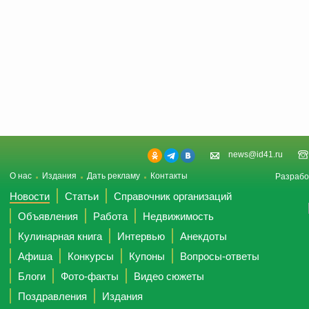
news@id41.ru
О нас
Издания
Дать рекламу
Контакты
Разрабо
Новости
Статьи
Справочник организаций
Объявления
Работа
Недвижимость
Кулинарная книга
Интервью
Анекдоты
Афиша
Конкурсы
Купоны
Вопросы-ответы
Блоги
Фото-факты
Видео сюжеты
Поздравления
Издания