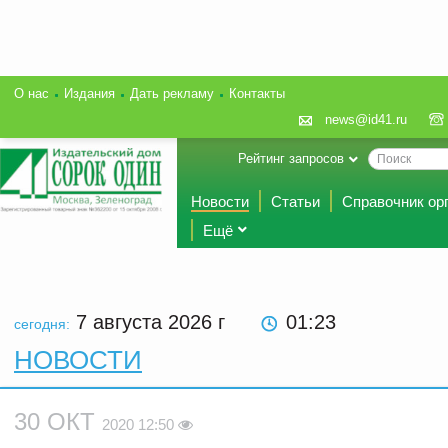
О нас
Издания
Дать рекламу
Контакты
news@id41.ru
Рейтинг запросов
Новости
Статьи
Справочник ор
Ещё
7 августа 2026
г
01:23
сегодня:
НОВОСТИ
30 ОКТ
2020 12:50