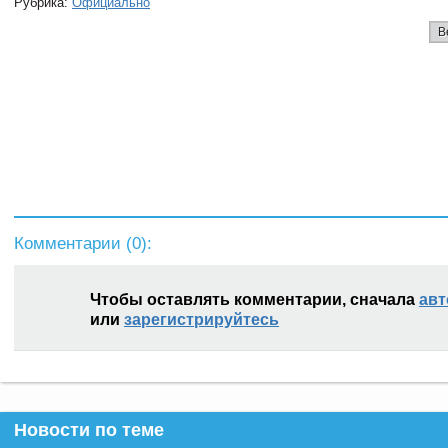
Рубрика:
Официально
В
Комментарии (
0
):
Чтобы оставлять комментарии, сначала
авт
или
зарегистрируйтесь
Новости по теме