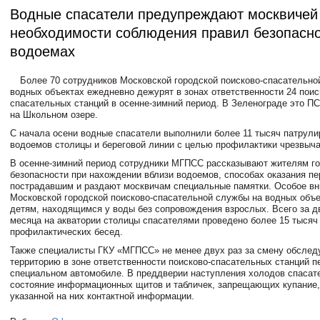
Водные спасатели предупреждают москвичей
необходимости соблюдения правил безопасно
водоемах
Более 70 сотрудников Московской городской поисково-спасательно
водных объектах ежедневно дежурят в зонах ответственности 24 поис
спасательных станций в осенне-зимний период. В Зеленограде это П
на Школьном озере.
С начала осени водные спасатели выполнили более 11 тысяч патрули
водоемов столицы и береговой линии с целью профилактики чрезвыча
В осенне-зимний период сотрудники МГПСС рассказывают жителям го
безопасности при нахождении вблизи водоемов, способах оказания п
пострадавшим и раздают москвичам специальные памятки. Особое вн
Московской городской поисково-спасательной службы на водных объ
детям, находящимся у воды без сопровождения взрослых. Всего за д
месяца на акватории столицы спасателями проведено более 15 тысяч
профилактических бесед.
Также специалисты ГКУ «МГПСС» не менее двух раз за смену обсле
территорию в зоне ответственности поисково-спасательных станций п
специальном автомобиле. В преддверии наступления холодов спасат
состояние информационных щитов и табличек, запрещающих купание,
указанной на них контактной информации.