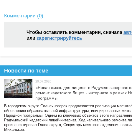
Комментарии (
0
):
Чтобы оставлять комментарии, сначала
авт
или
зарегистрируйтесь
Новости по теме
29.07.2026
«Новая жизнь для лицея»: в Радумле завершает
ремонт кадетского Лицея - интерната в рамках 
программы
В городском округе Солнечногорск продолжается реализация масштаб
обновлению образовательной инфраструктуры, инициированных жите
Народной программы. Одним из ключевых объектов этого направлени
Радумльский кадетский лицей-интернат. Ход капитального ремонта л
проинспектировал Глава округа, Секретарь местного отделения парти
Михальков.