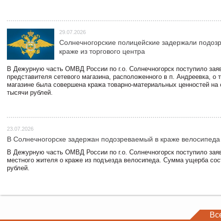
29.07.2026
Солнечногорские полицейские задержали подоз
краже из торгового центра
В Дежурную часть ОМВД России по г.о. Солнечногорск поступило зая
представителя сетевого магазина, расположенного в п. Андреевка, о т
магазине была совершена кража товарно-материальных ценностей на
тысячи рублей.
23.07.2026
В Солнечногорске задержан подозреваемый в краже велосипеда
В Дежурную часть ОМВД России по г.о. Солнечногорск поступило зая
местного жителя о краже из подъезда велосипеда. Сумма ущерба сос
рублей.
Вс