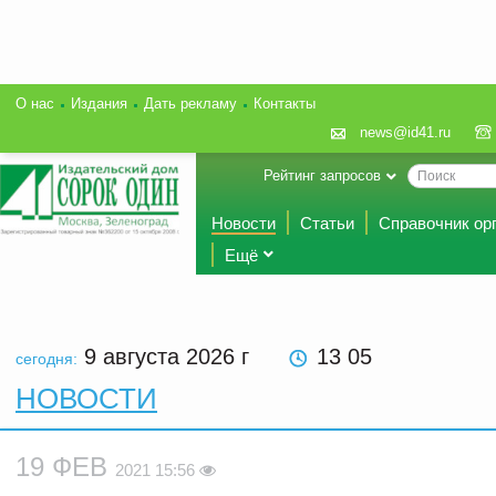
О нас
Издания
Дать рекламу
Контакты
news@id41.ru
Рейтинг запросов
Новости
Статьи
Справочник ор
Ещё
9 августа 2026
г
13 05
сегодня:
НОВОСТИ
19 ФЕВ
2021 15:56