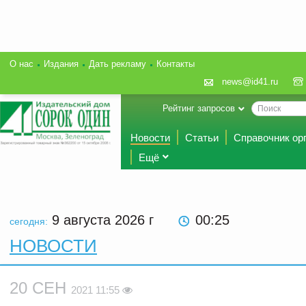
О нас
Издания
Дать рекламу
Контакты
news@id41.ru
Рейтинг запросов
Новости
Статьи
Справочник ор
Ещё
9 августа 2026
г
00:25
сегодня:
НОВОСТИ
20 СЕН
2021 11:55