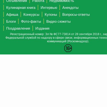
Объявления
Работа
Недвижимость
Кулинарная книга
Интервью
Анекдоты
Афиша
Конкурсы
Купоны
Вопросы-ответы
Блоги
Фото-факты
Видео сюжеты
Поздравления
Издания
Регистрационный номер: Эл № ФС77-73814 от 28 сентября 2018 г., за
Федеральной службой по надзору в сфере связи, информационных техно
коммуникаций (Роскомнадзор).