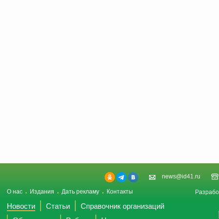
news@id41.ru
О нас
Издания
Дать рекламу
Контакты
Разрабо
Новости
Статьи
Справочник организаций