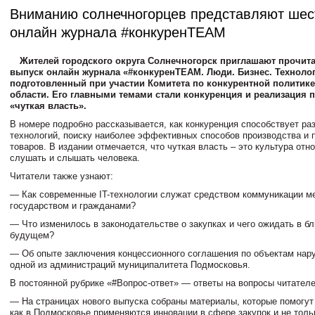
Вниманию солнечногорцев представляют шес
онлайн журнала #конкуренTEAM
Жителей городского округа Солнечногорск приглашают прочит
выпуск онлайн журнала «#конкуренTEAM. Люди. Бизнес. Технолог
подготовленный при участии Комитета по конкурентной политик
области. Его главными темами стали конкуренция и реализация
«чуткая власть».
В номере подробно рассказывается, как конкуренция способствует ра
технологий, поиску наиболее эффективных способов производства и
товаров. В издании отмечается, что чуткая власть – это культура отн
слушать и слышать человека.
Читатели также узнают:
— Как современные IT-технологии служат средством коммуникации м
государством и гражданами?
— Что изменилось в законодательстве о закупках и чего ожидать в 
будущем?
— Об опыте заключения концессионного соглашения по объектам нар
одной из администраций муниципалитета Подмосковья.
В постоянной рубрике «#Вопрос-ответ» — ответы на вопросы читателе
— На страницах нового выпуска собраны материалы, которые помогут
как в Подмосковье применяются инновации в сфере закупок и не толь