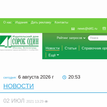
О нас
Издания
Дать рекламу
Контакты
news@id41.ru
Рейтинг запросов
Новости
Статьи
Справочник ор
Ещё
6 августа 2026
г
20:53
сегодня:
НОВОСТИ
02 ИЮЛ
2021 13:29