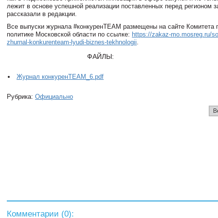
лежит в основе успешной реализации поставленных перед регионом з
рассказали в редакции.
Все выпуски журнала #конкуренTEAM размещены на сайте Комитета п
политике Московской области по ссылке:
https://zakaz-mo.mosreg.ru/so
zhurnal-konkurenteam-lyudi-biznes-tekhnologii
.
ФАЙЛЫ:
Журнал конкуренTEAM_6.pdf
Рубрика:
Официально
В
Комментарии (
0
):