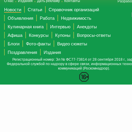
О нас
Издания
Дать рекламу
Контакты
Разрабо
Новости
Статьи
Справочник организаций
Объявления
Работа
Недвижимость
Кулинарная книга
Интервью
Анекдоты
Афиша
Конкурсы
Купоны
Вопросы-ответы
Блоги
Фото-факты
Видео сюжеты
Поздравления
Издания
Регистрационный номер: Эл № ФС77-73814 от 28 сентября 2018 г., за
Федеральной службой по надзору в сфере связи, информационных техно
коммуникаций (Роскомнадзор).