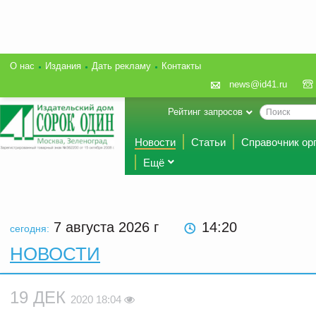
О нас
Издания
Дать рекламу
Контакты
news@id41.ru
Рейтинг запросов
Новости
Статьи
Справочник ор
Ещё
7 августа 2026
г
14:20
сегодня:
НОВОСТИ
19 ДЕК
2020 18:04