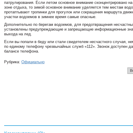
патрулирования. Если летом основное внимание сконцентрировано на 
зоне отдыха, то зимой основное внимание уделяется тем местам водо
протаптывают тропинки для прогулок или сокращения маршрута движ
участки водоемов в зимнее время самые опасные.
Дополнительно по берегам водоемов, для предотвращения несчастны
установлены предупреждающие и запрещающие информационные знак
выхода на лед.
Если вы попали в беду или стали свидетелем несчастного случая, н
по единому телефону чрезвычайных служб «112». Звонок доступен д
балансе телефона.
Рубрика:
Официально
В