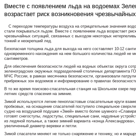
Вместе с появлением льда на водоемах Зеле
возрастает риск возникновения чрезвычайных
С переходом температуры воздуха на отрицательные значения вод
стали покрываться льдом. Вместе с появлением льда возрастает рис
чрезвычайных ситуаций, связанных с выходом некоторых нетерпелив
тонкий и неокрепший лед.
Безопасная толщина льда для выхода на него составляет 10-12 санти
одновременного нахождения на нем большого количества людей не м
сантиметров.
Для обеспечения безопасности людей на водных объектах округа сот
зеленоградских окружных подразделений столичных департамента ГО
МЧС России, в рамках месячника безопасности, организовали патрул
прибрежных зон водоемов и информирование о правилах безопасности
В то же время поисково-спасательная станция на Школьном озере пе
летних средств спасения на зимние.
Зимой используются легкие пенопластовые спасательные круги взаме
пробковых, на оснащение спасателей поступило специальное сверхл
судно на воздушной подушке «Змей» вместо более шумного «Славира
готовят снегоступы, ледоступы, специальные сани, надувные устройс
из ледяной полыньи, а также зимний варианта «конца Александрова»
увеличенный диаметр веревки и петли.
Зимой спасатели меняют не только снаряжение и технику, но и маршр