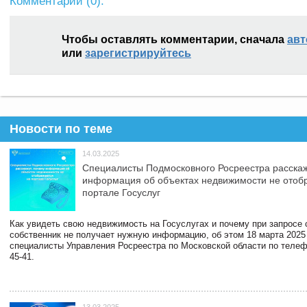
Комментарии (
0
):
Чтобы оставлять комментарии, сначала
авт
или
зарегистрируйтесь
Новости по теме
14.03.2025
Специалисты Подмосковного Росреестра расскаж
информация об объектах недвижимости не отоб
портале Госуслуг
Как увидеть свою недвижимость на Госуслугах и почему при запросе
собственник не получает нужную информацию, об этом 18 марта 2025
специалисты Управления Росреестра по Московской области по телефо
45-41.