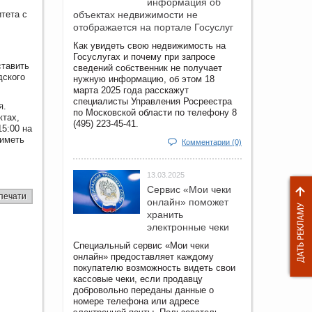
информация об
тета с
объектах недвижимости не
отображается на портале Госуслуг
Как увидеть свою недвижимость на
Госуслугах и почему при запросе
ставить
сведений собственник не получает
дского
нужную информацию, об этом 18
марта 2025 года расскажут
специалисты Управления Росреестра
я.
по Московской области по телефону 8
ктах,
(495) 223-45-41.
15:00 на
 иметь
Комментарии (0)
13.03.2025
Сервис «Мои чеки
печати
онлайн» поможет
хранить
электронные чеки
Специальный сервис «Мои чеки
онлайн» предоставляет каждому
покупателю возможность видеть свои
кассовые чеки, если продавцу
добровольно переданы данные о
номере телефона или адресе