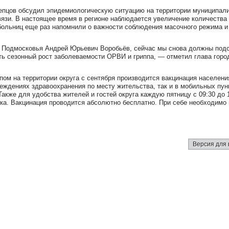
епцов обсудил эпидемиологическую ситуацию на территории муниципали
язи. В настоящее время в регионе наблюдается увеличение количества
больниц еще раз напомнили о важности соблюдения масочного режима и
 Подмосковья Андрей Юрьевич Воробьёв, сейчас мы снова должны под
ь сезонный рост заболеваемости ОРВИ и гриппа, — отметил глава горо
ом на территории округа с сентября производится вакцинация населени
еждениях здравоохранения по месту жительства, так и в мобильных пун
акже для удобства жителей и гостей округа каждую пятницу с 09:30 до 
а. Вакцинация проводится абсолютно бесплатно. При себе необходимо
Версия для 