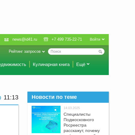
news@id41.ru
+7 499 735-22-71
Войти
Рейтинг запросов
едвижимость
Кулинарная книга
Ещё
11:13
Новости по теме
14.03.2025
Специалисты
Подмосковного
Росреестра
расскажут, почему