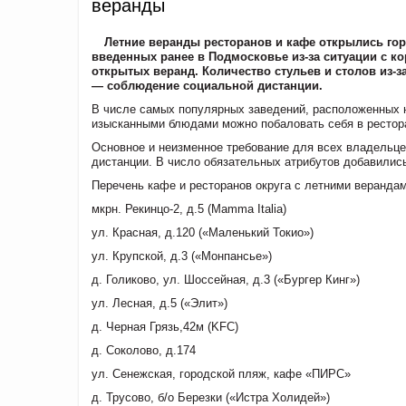
веранды
Летние веранды ресторанов и кафе открылись гор
введенных ранее в Подмосковье из-за ситуации с к
открытых веранд. Количество стульев и столов из-з
— соблюдение социальной дистанции.
В числе самых популярных заведений, расположенных на
изысканными блюдами можно побаловать себя в рестор
Основное и неизменное требование для всех владельц
дистанции. В число обязательных атрибутов добавилис
Перечень кафе и ресторанов округа с летними верандам
мкрн. Рекинцо-2, д.5 (Mamma Italia)
ул. Красная, д.120 («Маленький Токио»)
ул. Крупской, д.3 («Монпансье»)
д. Голиково, ул. Шоссейная, д.3 («Бургер Кинг»)
ул. Лесная, д.5 («Элит»)
д. Черная Грязь,42м (KFC)
д. Соколово, д.174
ул. Сенежская, городской пляж, кафе «ПИРС»
д. Трусово, б/о Березки («Истра Холидей»)