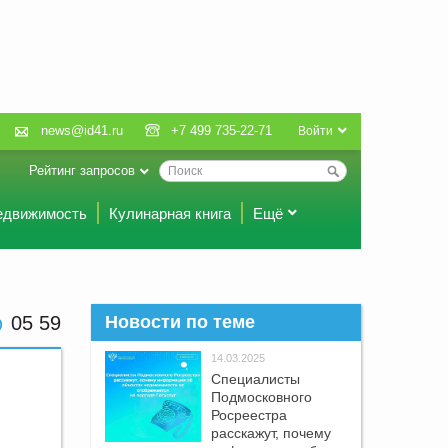
news@id41.ru
+7 499 735-22-71
Войти
Рейтинг запросов
едвижимость
Кулинарная книга
Ещё
05 59
Новости по теме
14.03.2025
Специалисты
Подмосковного
Росреестра
расскажут, почему