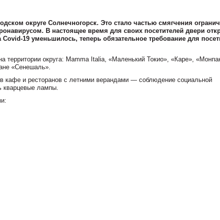
одском округе Солнечногорск. Это стало частью смягчения огранич
оронавирусом. В настоящее время для своих посетителей двери отк
а Covid-19 уменьшилось, теперь обязательное требование для посет
 территории округа: Mamma Italia, «Маленький Токио», «Каре», «Монпа
ане «Сенешаль».
ев кафе и ресторанов с летними верандами — соблюдение социальной
ь кварцевые лампы.
и: