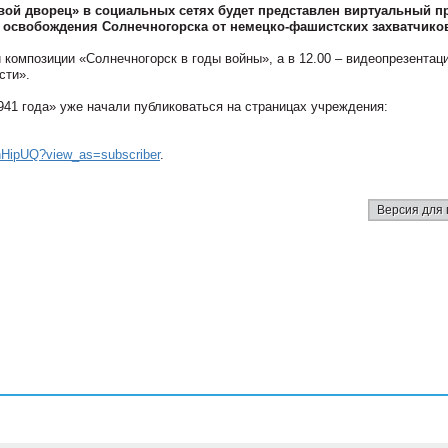
вой дворец» в социальных сетях будет представлен виртуальный п
ю освобождения Солнечногорска от немецко-фашистских захватчико
композиции «Солнечногорск в годы войны», а в 12.00 – видеопрезентац
сти».
941 года» уже начали публиковаться на страницах учреждения:
HipUQ?view_as=subscriber
.
Версия для 