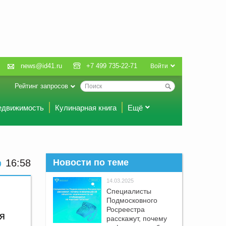
news@id41.ru
+7 499 735-22-71
Войти
Рейтинг запросов
едвижимость
Кулинарная книга
Ещё
16:58
Новости по теме
14.03.2025
Специалисты
Подмосковного
Росреестра
я
расскажут, почему