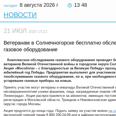
8 августа 2026
г
13 48
сегодня:
НОВОСТИ
21 ИЮЛ
2020 19:23
Ветеранам в Солнечногорске бесплатно обсл
газовое оборудование
Комплексное обследование газового оборудования проводят б
ветеранов Великой Отечественной войны в городском округе Сол
Акция «Мособлгаз – с благодарностью за Великую Победу» прохо
юбилейный год Победы. Предприятие выполняет для участников 
техобслуживание газового оборудования, но и, при необходимост
устаревшие газовые приборы на новые.
Принять участие могут ветераны и инвалиды Великой Отечественной
несовершеннолетние узники фашизма, лица, награжденные знаком «Ж
Ленинграда». Акция распространяется на абонентов, имеющих посто
регистрацию в Московской области, Троицком и Новомосковском адм
округах города Москвы.
Акция продлится до конца года. Подать заявку на участие можно
на с
бесплатной горячей линии 8 800 200-24-09 или в районно-эксплуатаци