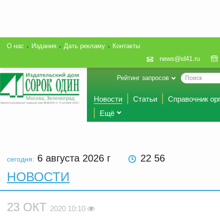
О нас
Издания
Дать рекламу
Контакты
news@id41.ru
Рейтинг запросов
Новости
Статьи
Справочник ор
Ещё
6 августа 2026
г
22 56
сегодня:
НОВОСТИ
23 ОКТ
2020 10:10