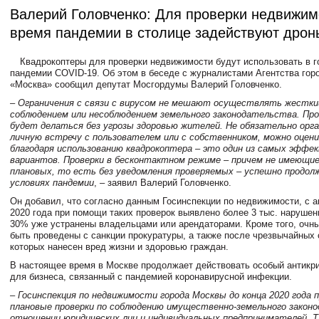
Валерий Головченко: Для проверки недвижим
время пандемии в столице задействуют дрон
Квадрокоптеры для проверки недвижимости будут использовать в г
пандемии COVID-19. Об этом в беседе с журналистами Агентства гор
«Москва» сообщил депутат Мосгордумы Валерий Головченко.
– Ограничения с связи с вирусом не мешают осуществлять жестки
соблюдением или несоблюдением земельного законодательства. Пр
будет делаться без угрозы здоровью жителей. Не обязательно орг
личную встречу с пользователем или с собственником, можно оце
благодаря использованию квадрокоптера – это один из самых эффе
вариантов. Проверки в бесконтактном режиме – причем не имеющи
плановых, то есть без уведомления проверяемых – успешно продол
условиях пандемии
, – заявил Валерий Головченко.
Он добавил, что согласно данным Госинспекции по недвижимости, с а
2020 года при помощи таких проверок выявлено более 3 тыс. нарушени
30% уже устранены владельцами или арендаторами. Кроме того, очны
быть проведены с санкции прокуратуры, а также после чрезвычайных 
которых нанесен вред жизни и здоровью граждан.
В настоящее время в Москве продолжает действовать особый антикр
для бизнеса, связанный с пандемией коронавирусной инфекции.
– Госинспекция по недвижимости города Москвы до конца 2020 года 
плановые проверки по соблюдению имущественно-земельного закон
отношении юридических лиц и индивидуальных предпринимателей. 