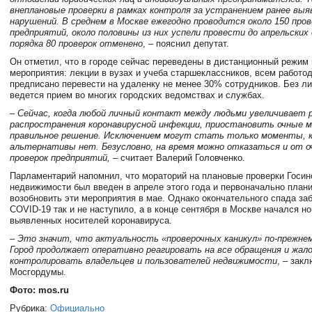
внеплановые проверки в рамках контроля за устранением ранее вы
нарушений. В среднем в Москве ежегодно проводится около 150 пров
предприятий, около половины из них успели провести до апрельских 
порядка 80 проверок отменено
, – пояснил депутат.
Он отметил, что в городе сейчас переведены в дистанционный режим
мероприятия: лекции в вузах и учеба старшеклассников, всем работо
предписано перевести на удаленку не менее 30% сотрудников. Без ли
ведется прием во многих городских ведомствах и службах.
– Сейчас, когда любой личный контакт между людьми увеличивает 
распространения коронавирусной инфекции, приостановить очные 
правильное решение. Исключением могут стать только моменты, к
альтернативы нет. Безусловно, на время можно отказаться и от о
проверок предприятий,
– считает Валерий Головченко.
Парламентарий напомнил, что мораторий на плановые проверки Госин
недвижимости был введен в апреле этого года и первоначально план
возобновить эти мероприятия в мае. Однако окончательного спада за
COVID-19 так и не наступило, а в конце сентября в Москве начался н
выявленных носителей коронавируса.
– Это значит, что актуальность «проверочных каникул» по-прежне
Город продолжает оперативно реагировать на все обращения и жал
контролировать владельцев и пользователей недвижимости
, – зак
Мосгордумы.
Фото: mos.ru
Рубрика:
Официально