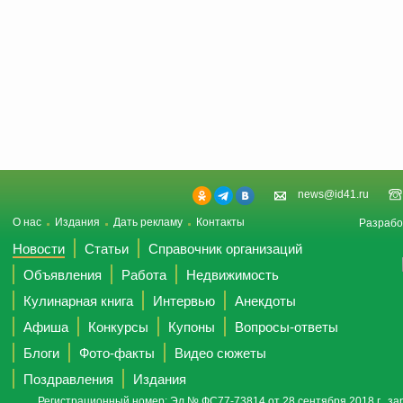
news@id41.ru
О нас
Издания
Дать рекламу
Контакты
Разрабо
Новости
Статьи
Справочник организаций
Объявления
Работа
Недвижимость
Кулинарная книга
Интервью
Анекдоты
Афиша
Конкурсы
Купоны
Вопросы-ответы
Блоги
Фото-факты
Видео сюжеты
Поздравления
Издания
Регистрационный номер: Эл № ФС77-73814 от 28 сентября 2018 г., за