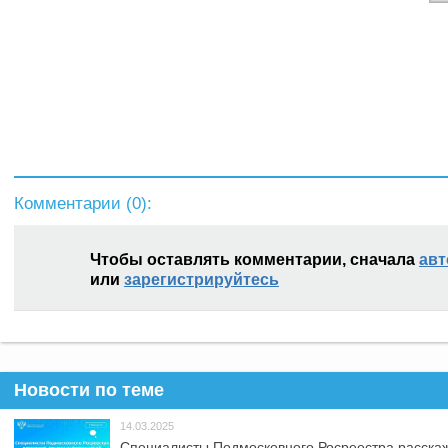
Комментарии (
0
):
Чтобы оставлять комментарии, сначала
авт
или
зарегистрируйтесь
Новости по теме
14.03.2025
Специалисты Подмосковного Росреестра расскаж