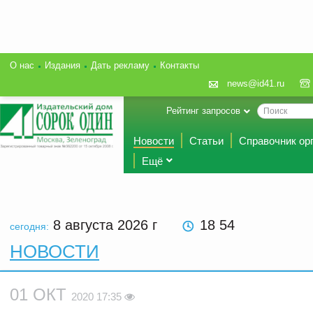
О нас
Издания
Дать рекламу
Контакты
news@id41.ru
Рейтинг запросов
Новости
Статьи
Справочник ор
Ещё
8 августа 2026
г
18 54
сегодня:
НОВОСТИ
01 ОКТ
2020 17:35