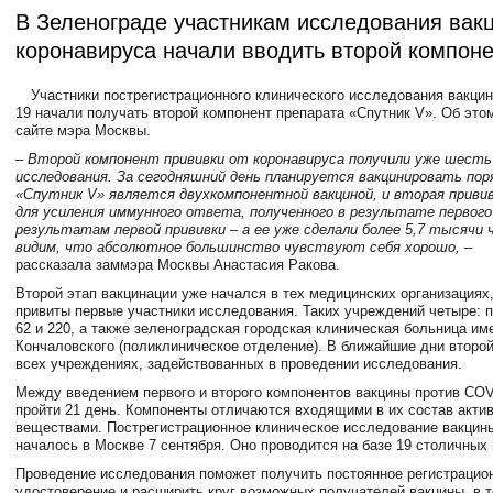
В Зеленограде участникам исследования вак
коронавируса начали вводить второй компон
Участники пострегистрационного клинического исследования вакци
19 начали получать второй компонент препарата «Спутник V». Об это
сайте мэра Москвы.
– Второй компонент прививки от коронавируса получили уже шесть
исследования. За сегодняшний день планируется вакцинировать поря
«Спутник V» ­является двухкомпонентной вакциной, и вторая приви
для усиления иммунного ответа, полученного в результате первого
результатам первой прививки – а ее уже сделали более 5,7 тысячи 
видим, что абсолютное большинство чувствуют себя хорошо,
–
рассказала заммэра Москвы
Анастасия Ракова
.
Второй этап вакцинации уже начался в тех медицинских организациях,
привиты первые участники исследования. Таких учреждений четыре: 
62 и 220, а также зеленоградская городская клиническая больница им
Кончаловского (поликлиническое отделение). В ближайшие дни второй
всех учреждениях, задействованных в проведении исследования.
Между введением первого и второго компонентов вакцины против CO
пройти 21 день. Компоненты отличаются входящими в их состав акти
веществами. Пострегистрационное клиническое исследование вакцины
началось в Москве 7 сентября. Оно проводится на базе 19 столичных
Проведение исследования поможет получить постоянное регистрацио
удостоверение и расширить круг возможных получателей вакцины, в 