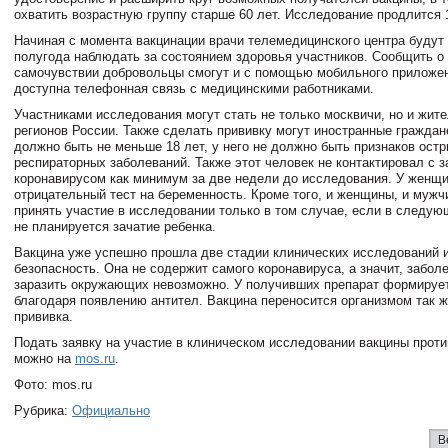
охватить возрастную группу старше 60 лет. Исследование продлится 
Начиная с момента вакцинации врачи телемедицинского центра будут 
полугода наблюдать за состоянием здоровья участников. Сообщить о
самочувствии добровольцы смогут и с помощью мобильного приложен
доступна телефонная связь с медицинскими работниками.
Участниками исследования могут стать не только москвичи, но и жите
регионов России. Также сделать прививку могут иностранные граждан
должно быть не меньше 18 лет, у него не должно быть признаков ост
респираторных заболеваний. Также этот человек не контактировал с 
коронавирусом как минимум за две недели до исследования. У женщ
отрицательный тест на беременность. Кроме того, и женщины, и мужч
принять участие в исследовании только в том случае, если в следую
не планируется зачатие ребенка.
Вакцина уже успешно прошла две стадии клинических исследований 
безопасность. Она не содержит самого коронавируса, а значит, забол
заразить окружающих невозможно. У получивших препарат формируе
благодаря появлению антител. Вакцина переносится организмом так ж
прививка.
Подать заявку на участие в клиническом исследовании вакцины прот
можно на
mos.ru
.
Фото: mos.ru
Рубрика:
Официально
В