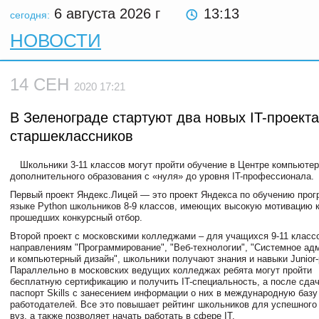
6 августа 2026
г
13:13
сегодня:
НОВОСТИ
14 СЕН
2020 17:21
В Зеленограде стартуют два новых IT-проект
старшеклассников
Школьники 3-11 классов могут пройти обучение в Центре компьютер
дополнительного образования с «нуля» до уровня IT-профессионала.
Первый проект Яндекс.Лицей — это проект Яндекса по обучению про
языке Python школьников 8-9 классов, имеющих высокую мотивацию 
прошедших конкурсный отбор.
Второй проект с московскими колледжами – для учащихся 9-11 класс
направлениям "Программирование", "Веб-технологии", "Системное ад
и компьютерный дизайн", школьники получают знания и навыки Junior-
Параллельно в московских ведущих колледжах ребята могут пройти
бесплатную сертификацию и получить IT-специальность, а после сда
паспорт Skills с занесением информации о них в международную баз
работодателей. Все это повышает рейтинг школьников для успешного
вуз, а также позволяет начать работать в сфере IT.