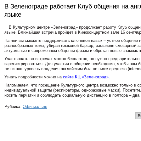
В Зеленограде работает Клуб общения на ан
языке
В Культурном центре «Зеленоград» продолжает работу Клуб общен
языке. Ближайшая встреча пройдет в Киноконцертном зале 16 сентября
На ней вы сможете поддерживать ключевой навык – устное общение н
разнообразные темы, убирая языковой барьер, расширяя словарный за
актуальные в современном общении фразы и обретая новые знакомст
Участвовать во встречах можно бесплатно, но нужно предварительно
зарегистрироваться. Для участия в общении необходимо, чтобы вам б
лет и ваш уровень владения английским был не ниже среднего (
i
nterm
Узнать подробности можно на
сайте КЦ «Зеленоград»
.
Напоминаем, что посещение Культурного центра возможно только в с
индивидуальной защиты (респираторы, одноразовые маски). Посетит
носить перчатки и соблюдать социальную дистанцию в полтора – два 
Рубрика:
Официально
В