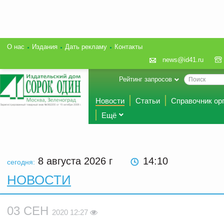
О нас
Издания
Дать рекламу
Контакты
news@id41.ru
Рейтинг запросов
Новости
Статьи
Справочник ор
Ещё
8 августа 2026
г
14:10
сегодня:
НОВОСТИ
03 СЕН
2020 12:27