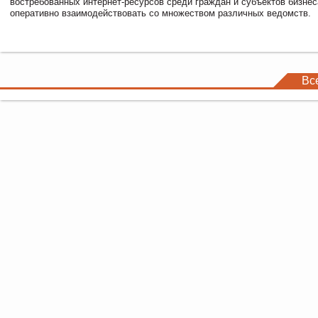
востребованных интернет-ресурсов среди граждан и субъектов бизне
оперативно взаимодействовать со множеством различных ведомств.
Вс