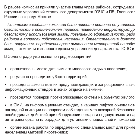
В работе комиссии приняли участие главы управ районов, сотрудники
окружных управлений столичного департамента ГОЧС и ПБ, Главного
России по городу Москве.
– По итогам заседания комиссии было принято решение по усилени
безопасности в осенне-зимнем периоде, приведению инфраструктур
безопасному использования зимой, повышению эффективности ра
районов в вопросах подготовки населения. Ответственным должн
даны поручения, определены сроки выполнения мероприятий по подг
зиме,
– отметили в зеленоградском управлении департамента ГОЧС и
В Зеленограде уже выполнен ряд мероприятий:
организованы места для зимнего массового отдыха населения;
регулярно проводится уборка территорий;
проведена замена летних предупреждающих и запрещающих знако
информационных стендов в зонах отдыха на зимние;
проводятся проверки противопожарных систем на объектах жилого 
в СМИ, на информационных стендах, в кабинах лифтов обновляю
наглядной агитации по вопросам соблюдения мер пожарной безопасно
необходимых действий при обнаружении пожара и недопустимости па
автотранспорта на площадках для установки специальной и пожарной
организована работа по определению специальных мест для прим
населением бытовой пиротехники;