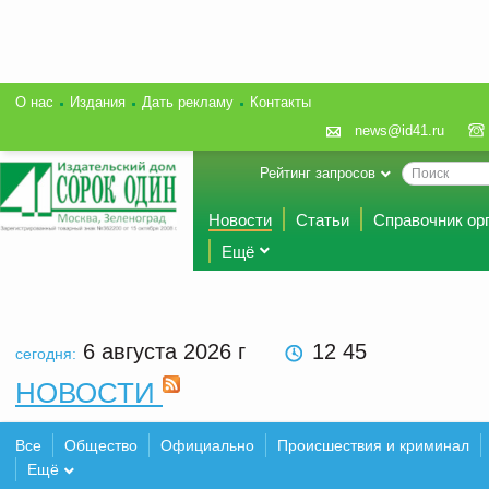
О нас
Издания
Дать рекламу
Контакты
news@id41.ru
Рейтинг запросов
Новости
Статьи
Справочник ор
Ещё
6 августа 2026
г
12 45
сегодня:
НОВОСТИ
Все
Общество
Официально
Происшествия и криминал
Ещё