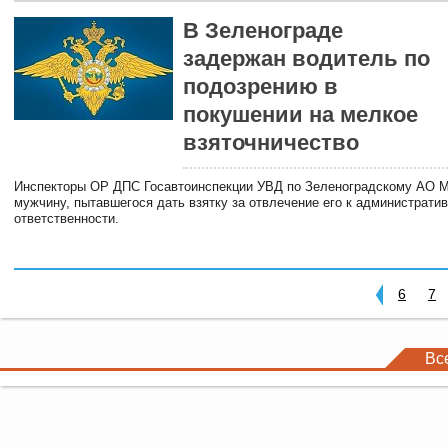
В Зеленограде
задержан водитель по
подозрению в
покушении на мелкое
взяточничество
Инспекторы ОР ДПС Госавтоинспекции УВД по Зеленоградскому АО 
мужчину, пытавшегося дать взятку за отвлечение его к администрати
ответственности.
6
7
Вс