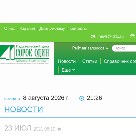
О нас
Издания
Дать рекламу
Контакты
news@id41.ru
Рейтинг запросов
Новости
Статьи
Справочник ор
Ещё
8 августа 2026
г
21:26
сегодня:
НОВОСТИ
23 ИЮЛ
2021 09:10