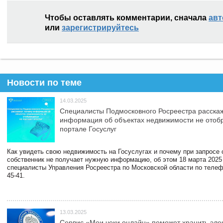
Чтобы оставлять комментарии, сначала
авт
или
зарегистрируйтесь
Новости по теме
14.03.2025
Специалисты Подмосковного Росреестра расскаж
информация об объектах недвижимости не отоб
портале Госуслуг
Как увидеть свою недвижимость на Госуслугах и почему при запросе
собственник не получает нужную информацию, об этом 18 марта 2025
специалисты Управления Росреестра по Московской области по телефо
45-41.
13.03.2025
Сервис «Мои чеки онлайн» поможет хранить эле