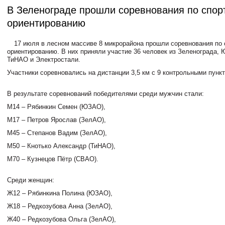
В Зеленограде прошли соревнования по спор
ориентированию
17 июля в лесном массиве 8 микрорайона прошли соревнования по
ориентированию. В них приняли участие 36 человек из Зеленограда,
ТиНАО и Электростали.
Участники соревновались на дистанции 3,5 км с 9 контрольными пунк
В результате соревнований победителями среди мужчин стали:
М14 – Рябинкин Семен (ЮЗАО),
М17 – Петров Ярослав (
ЗелАО
),
М45 – Степанов Вадим (
ЗелАО
),
М50 – Кнотько Александр (ТиНАО),
М70 – Кузнецов Пётр (СВАО).
Среди женщин:
Ж12 – Рябинкина Полина (ЮЗАО),
Ж18 – Редкозубова Анна (
ЗелАО
),
Ж40 – Редкозубова Ольга (
ЗелАО
),