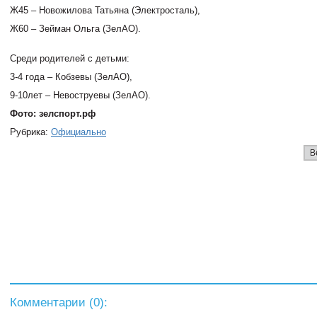
Ж45 – Новожилова Татьяна (Электросталь),
Ж60 – Зейман Ольга (
ЗелАО
).
Среди родителей с детьми:
3-4 года – Кобзевы (
ЗелАО
),
9-10лет – Невоструевы (
ЗелАО
).
Фото: зелспорт.рф
Рубрика:
Официально
В
Комментарии (
0
):