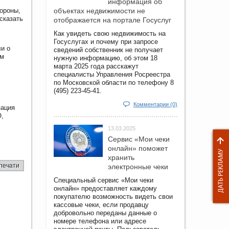
информация об
ороны,
объектах недвижимости не
сказать
отображается на портале Госуслуг
Как увидеть свою недвижимость на
Госуслугах и почему при запросе
ли о
сведений собственник не получает
ом
нужную информацию, об этом 18
марта 2025 года расскажут
специалисты Управления Росреестра
по Московской области по телефону 8
(495) 223-45-41.
Комментарии (0)
зация
О,
13.03.2025
Сервис «Мои чеки
онлайн» поможет
хранить
печати
электронные чеки
Специальный сервис «Мои чеки
онлайн» предоставляет каждому
покупателю возможность видеть свои
кассовые чеки, если продавцу
добровольно переданы данные о
номере телефона или адресе