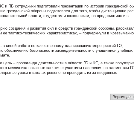
С и ПБ сотрудники подготовили презентации по истории гражданской об
орию гражданской обороны подготовлен для того, чтобы дистанционно рас
сполнительной власти, студентам и школьникам, на предприятиях и в
рию создания и развития сил и средств гражданской обороны, рассказа
 ее тактико-технических характеристиках, – подчеркнули в чрезвычайн
 в своей работе по качественному планированию мероприятий ГО,
по обеспечению безопасности жизнедеятельности с учащимися учебных
рмате.
о цель – пропаганда деятельности в области ГО и ЧС, а также популяри
того месячника показные занятия с участием населения по элементам Г
открытые уроки в школах решено не проводить из-за введенных
Версия для 