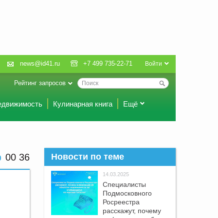
news@id41.ru
+7 499 735-22-71
Войти
Рейтинг запросов
едвижимость
Кулинарная книга
Ещё
00 36
Новости по теме
14.03.2025
Специалисты
Подмосковного
Росреестра
расскажут, почему