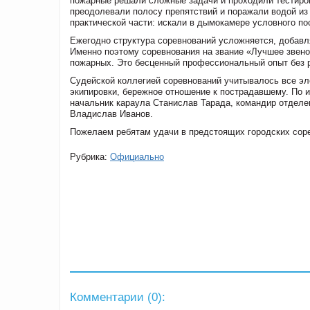
пожарные решали сложные задачи и проходили тестиро
преодолевали полосу препятствий и поражали водой из
практической части: искали в дымокамере условного по
Ежегодно структура соревнований усложняется, добавля
Именно поэтому соревнования на звание «Лучшее звен
пожарных. Это бесценный профессиональный опыт без р
Судейской коллегией соревнований учитывалось все эл
экипировки, бережное отношение к пострадавшему. По и
начальник караула Станислав Тарада, командир отделе
Владислав Иванов.
Пожелаем ребятам удачи в предстоящих городских сор
Рубрика:
Официально
Комментарии (
0
):