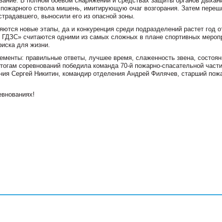
вание. В полном боевом снаряжении и средствах защиты органов дыхан
 пожарного ствола мишень, имитирующую очаг возгорания. Затем переш
страдавшего, выносили его из опасной зоны.
ются новые этапы, да и конкуренция среди подразделений растет год от
о ГДЗС» считаются одними из самых сложных в плане спортивных мероп
иска для жизни.
ементы: правильные ответы, лучшее время, слаженность звена, состоян
тогам соревнований победила команда 70-й пожарно-спасательной части
ния Сергей Никитин, командир отделения Андрей Филячев, старший пож
евнованиях!