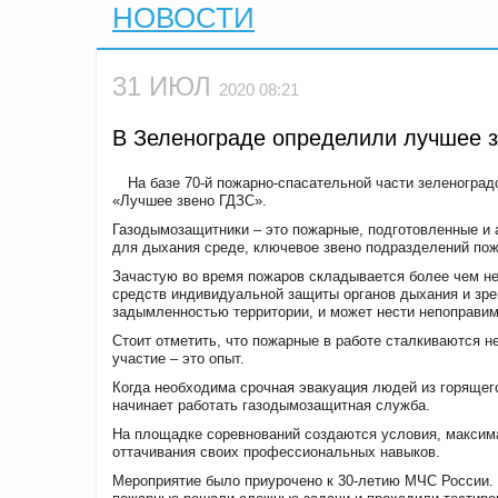
НОВОСТИ
31 ИЮЛ
2020 08:21
В Зеленограде определили лучшее 
На базе 70-й пожарно-спасательной части зеленогра
«Лучшее звено ГДЗС».
Газодымозащитники – это пожарные, подготовленные и 
для дыхания среде, ключевое звено подразделений пож
Зачастую во время пожаров складывается более чем не
средств индивидуальной защиты органов дыхания и зре
задымленностью территории, и может нести непоправим
Стоит отметить, что пожарные в работе сталкиваются н
участие – это опыт.
Когда необходима срочная эвакуация людей из горящег
начинает работать газодымозащитная служба.
На площадке соревнований создаются условия, максим
оттачивания своих профессиональных навыков.
Мероприятие было приурочено к 30-летию МЧС России. О