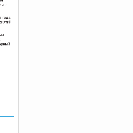
ия
ли к
 года.
риятий
ие
:
арный