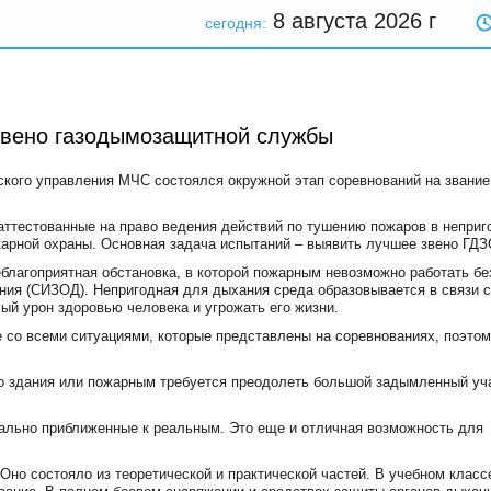
8 августа 2026
г
сегодня:
звено газодымозащитной службы
дского управления МЧС состоялся окружной этап соревнований на звание
аттестованные на право ведения действий по тушению пожаров в неприг
арной охраны. Основная задача испытаний – выявить лучшее звено ГДЗ
благоприятная обстановка, в которой пожарным невозможно работать бе
ния (СИЗОД). Непригодная для дыхания среда образовывается в связи с
ый урон здоровью человека и угрожать его жизни.
е со всеми ситуациями, которые представлены на соревнованиях, поэто
о здания или пожарным требуется преодолеть большой задымленный уч
ально приближенные к реальным. Это еще и отличная возможность для
но состояло из теоретической и практической частей. В учебном класс