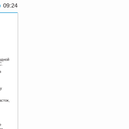
09:24
одной
С.
з
му
асток,
е