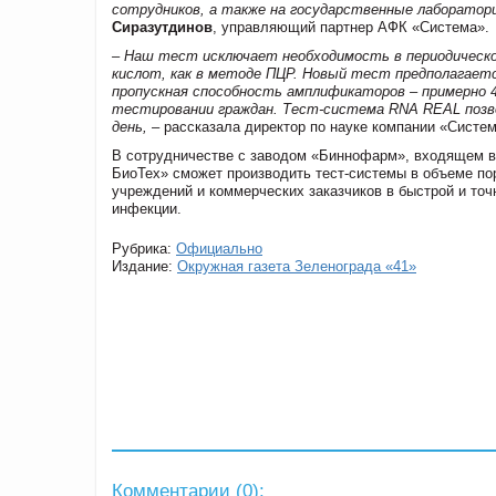
сотрудников, а также на государственные лаборатори
Сиразутдинов
,
управляющий партнер АФК «Система».
– Наш тест исключает необходимость в периодическо
кислот, как в методе ПЦР. Новый тест предполагаетс
пропускная способность амплификаторов – примерно 
тестировании граждан. Тест-система
RNA
REAL
позв
день,
– рассказала директор по науке компании «Систе
В сотрудничестве с заводом «Биннофарм», входящем в
БиоТех» сможет производить тест-системы в объеме по
учреждений и коммерческих заказчиков в быстрой и точ
инфекции.
Рубрика:
Официально
Издание:
Окружная газета Зеленограда «41»
Комментарии (
0
):