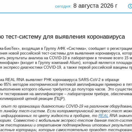
8 августа 2026
г
сегодня:
ую тест-систему для выявления коронавируса
ма-БиоТех», входящая в Группу АФК «Система», сообщает
о регистрации
ния новой российской тест-системы для выявления коронавируса, кото
ить результаты анализа на
COVID
-19 в лаборатории в течение всего 15 м
иннофарм» (входит в Группу компаний
Alium
), который является площадк
ля экспресс-диагностики
COVID
-19, а также первой российской вакцины п
ема
REAL
RNA
выявляет РНК коронавируса SARS-CoV-2 в образце
ью 85% методом изотермической петлевой амплификации примерно в пят
выполнение которого обычно требуется до полутора часов. Это существ
ти тестирования на амплификаторе – лабораторном приборе, обеспечи
полимеразной цепной реакции (ПЦР).
 опыт по организации диагностики
COVID
-19 на различном оборудовани
т линейку тест-систем. Если колориметрический экспресс-тест мож
ь инфицированных по цвету жидкости в пробирке, то
REAL
RNA
значит
ориях. Совместно с мобильным экспресс-тестом данная тест-систе
ом тестировании и оперативном подтверждении итоговых результат
 частные корпорации, которые самостоятельно проводят тестирован