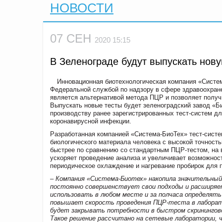
НОВОСТИ
07 СЕН
2020 15:15
В Зеленограде будут выпускать нов
Инновационная биотехнологическая компания «Систе
Федеральной службой по надзору в сфере здравоохране
является альтернативой метода ПЦР и позволяет получ
Выпускать новые тесты будет зеленоградский завод «Б
производству ранее зарегистрированных тест-систем д
коронавирусной инфекции.
Разработанная компанией «Система-БиоТех» тест-сист
биологического материала человека с высокой точност
быстрее по сравнению со стандартным ПЦР-тестом, на 
ускоряет проведение анализа и увеличивает возможнос
периодическое охлаждение и нагревание пробирок для 
– Компания «Система-Биотех» накопила значительный
постоянно совершенствует свои подходы и расширяе
использовать в любом месте и за полчаса определят
повышает скорость проведения ПЦР-теста в лаборат
будет закрывать потребности в быстром скринингов
Такое решение рассчитано на сетевые лаборатории,