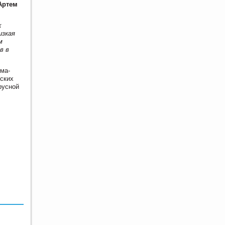
Артем
х
изкая
м
в в
ма-
нских
русной