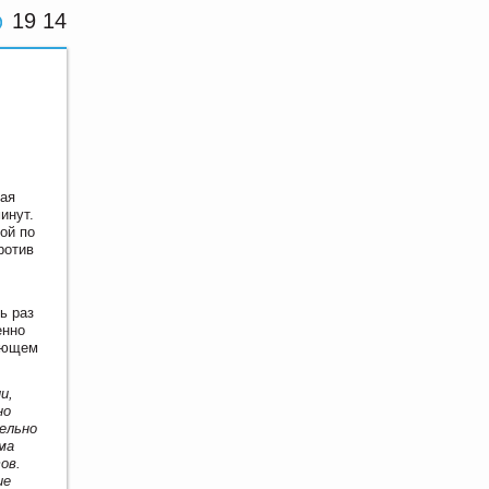
19 14
рая
инут.
ой по
ротив
ь раз
енно
вающем
и,
но
ельно
ма
ов.
ие