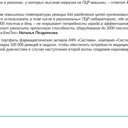
и в регионах, у которых высокая нагрузка на ПЦР-машины,
– отметил
м повышении температуры реакции для разделения цепей нуклеиновы
я использовать в том числе в региональных ПЦР-лабораториях, где н
400 тестов в день – не покрывает потребности города в эффективно
олит увеличить пропускную способность оборудования до 2000 тесто
ма-БиоТех»
Наталья Позднякова
.
 портфель фармацевтических активов АФК «Система», компания «Систе
рядка 100 000 реакций в неделю, чтобы обеспечить потребности медици
ной диагностике в случае наступления второй волны эпидемии коронави