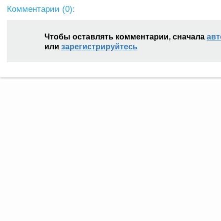
Комментарии (
0
):
Чтобы оставлять комментарии, сначала
авт
или
зарегистрируйтесь