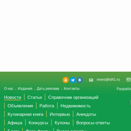
news@id41.ru
О нас
Издания
Дать рекламу
Контакты
Разрабо
Новости
Статьи
Справочник организаций
Объявления
Работа
Недвижимость
Кулинарная книга
Интервью
Анекдоты
Афиша
Конкурсы
Купоны
Вопросы-ответы