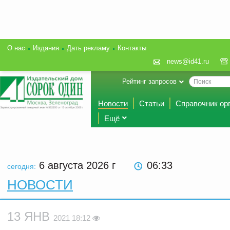
О нас
Издания
Дать рекламу
Контакты
news@id41.ru
Рейтинг запросов
Новости
Статьи
Справочник ор
Ещё
6 августа 2026
г
06 33
сегодня:
НОВОСТИ
13 ЯНВ
2021 18:12