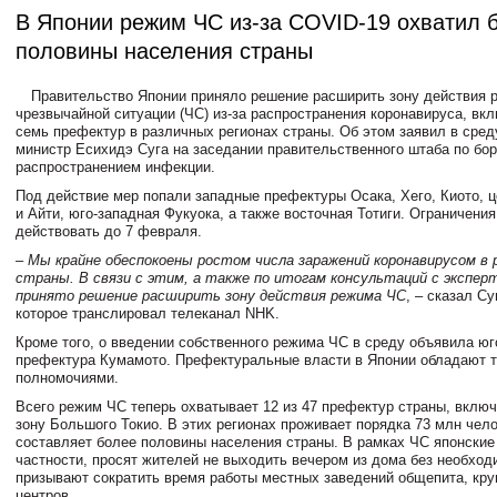
В Японии режим ЧС из-за COVID-19 охватил 
половины населения страны
Правительство Японии приняло решение расширить зону действия 
чрезвычайной ситуации (ЧС) из-за распространения коронавируса, вк
семь префектур в различных регионах страны. Об этом заявил в сред
министр Есихидэ Суга на заседании правительственного штаба по бор
распространением инфекции.
Под действие мер попали западные префектуры Осака, Хего, Киото, 
и Айти, юго-западная Фукуока, а также восточная Тотиги. Ограничения
действовать до 7 февраля.
– Мы крайне обеспокоены ростом числа заражений коронавирусом в 
страны. В связи с этим, а также по итогам консультаций с экспер
принято решение расширить зону действия режима ЧС
, – сказал Су
которое транслировал телеканал NHK.
Кроме того, о введении собственного режима ЧС в среду объявила юг
префектура Кумамото. Префектуральные власти в Японии обладают 
полномочиями.
Всего режим ЧС теперь охватывает 12 из 47 префектур страны, вклю
зону Большого Токио. В этих регионах проживает порядка 73 млн чело
составляет более половины населения страны. В рамках ЧС японские 
частности, просят жителей не выходить вечером из дома без необход
призывают сократить время работы местных заведений общепита, кру
центров.