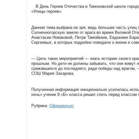
В День Героев Отечества в Тимоновской школе город
«Улицы героев».
Данная тема выбрана не зря, ведь большая часть улиц
Солнечногорскую землю от врага во время Великой Оте
Анастасии Новаковой, Петре Тамойкине, Евдокиме Бара
Сергеевых, в которых подробно поведали о жизни и со
— Цель таких мероприятий — знать историю своего кра
прошлым. Но дети не должны забывать, что они живут 
сражавшихся до последнего, ради победы над врагом,
СОШ Мария Захарова.
Полученная информация эмоционально усилилась испо
ночь» ученик 9 «Б» класса решил спеть перед классом п
Рубрика:
Официально