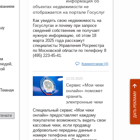
информация об
званием
объектах недвижимости не
отображается на портале Госуслуг
Как увидеть свою недвижимость на
Госуслугах и почему при запросе
ашу
сведений собственник не получает
нужную информацию, об этом 18
марта 2025 года расскажут
специалисты Управления Росреестра
по Московской области по телефону 8
(495) 223-45-41.
им
людей,
Комментарии (0)
кой
13.03.2025
Сервис «Мои чеки
«Темная
онлайн» поможет
хранить
электронные чеки
Специальный сервис «Мои чеки
онлайн» предоставляет каждому
печати
покупателю возможность видеть свои
кассовые чеки, если продавцу
добровольно переданы данные о
номере телефона или адресе