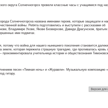
ского округа Солнечногорск провели классные часы с учащимися под на
 города Солнечногорска названа именами героев, которые защищали и н
чественной войны. Ребята подготовились и выступили с рассказами об
нове, Владимире Ухове, Якове Безверхове, Давиде Драгунском, братьях
вершенных ими подвигах.
я, потому что война для нашего нынешнего поколения становится далек
на земле, которая пережила страшную трагедию, где проливалась кровь 
 — прокомментировала учительница истории и обществознания Тимоновс
лнением песен «Темная ночь» и «Журавли». Музыкальную композицию 
од гитару.
Версия для 