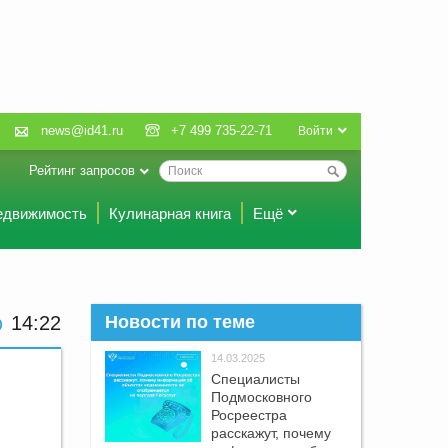
news@id41.ru
+7 499 735-22-71
Войти
Рейтинг запросов
едвижимость
Кулинарная книга
Ещё
14 22
Новости по теме
14.03.2025
Специалисты
Подмосковного
Росреестра
расскажут, почему