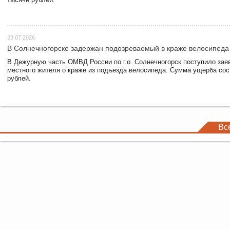
23.07.2026
В Солнечногорске задержан подозреваемый в краже велосипеда
В Дежурную часть ОМВД России по г.о. Солнечногорск поступило зая
местного жителя о краже из подъезда велосипеда. Сумма ущерба сос
рублей.
Вс