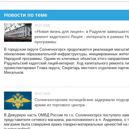
Новости по теме
29.07.2026
«Новая жизнь для лицея»: в Радумле завершает
ремонт кадетского Лицея - интерната в рамках 
программы
В городском округе Солнечногорск продолжается реализация масштаб
обновлению образовательной инфраструктуры, инициированных жите
Народной программы. Одним из ключевых объектов этого направлени
Радумльский кадетский лицей-интернат. Ход капитального ремонта л
проинспектировал Глава округа, Секретарь местного отделения парти
Михальков.
29.07.2026
Солнечногорские полицейские задержали подоз
краже из торгового центра
В Дежурную часть ОМВД России по г.о. Солнечногорск поступило зая
представителя сетевого магазина, расположенного в п. Андреевка, о т
магазине была совершена кража товарно-материальных ценностей на
тысячи рублей.