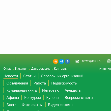
news@id41.ru
О нас
Издания
Дать рекламу
Контакты
Разрабо
Новости
Статьи
Справочник организаций
Объявления
Работа
Недвижимость
Кулинарная книга
Интервью
Анекдоты
Афиша
Конкурсы
Купоны
Вопросы-ответы
Блоги
Фото-факты
Видео сюжеты