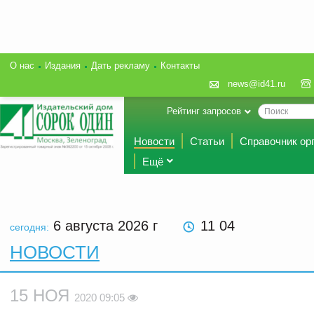
О нас
Издания
Дать рекламу
Контакты
news@id41.ru
Рейтинг запросов
Новости
Статьи
Справочник ор
Ещё
6 августа 2026
г
11 04
сегодня:
НОВОСТИ
15 НОЯ
2020 09:05