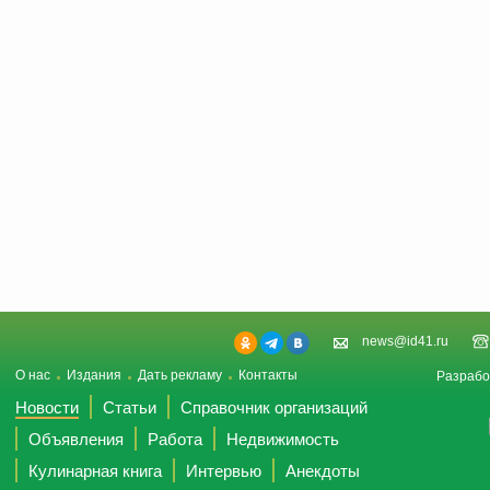
news@id41.ru
О нас
Издания
Дать рекламу
Контакты
Разрабо
Новости
Статьи
Справочник организаций
Объявления
Работа
Недвижимость
Кулинарная книга
Интервью
Анекдоты