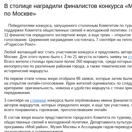
В столице наградили финалистов конкурса 
по Москве»
Победителями конкурса, запущенного столичным Комитетом по тур
поддержке Комитета общественных связей и молодежной политики, ст
12 финалистов определило экспертное жюри, а еще троих – открытое
голосование. Церемония награждения состоялась 7 сентября на тепл
«Рэдиссон Роял».
Любой желающий мог стать участником конкурса и предложить автор
Москве. Для этого нужно было с 3 по 21 августа оставить заявку на
с
Всего жители столицы прислали более 260 маршрутов, среди которы
велопрогулки по различным районам города, а также тематические ли
исторические маршруты.
На первом этапе члены жюри отобрали 86 заявок
,
которые затем был
на открытом онлайн-голосование. Идеи жителей оценивались по сле
критериям: оригинальность, новизна и удобство маршрута с точки зре
передвижения.
3 сентября на
странице
конкурса были опубликованы имена финалисто
авторов
маршрутов, которых определило жюри, и еще три участника,
всего понравились горожанам, проголосовавшим онлайн.
В состав жюри вошли представители городского Комитета по туризму
общественных связей и молодежной политики, Департамента культурн
программы «Мой район», Музея Москвы и Ассоциации гидов-переводч
экскурсоводов и турменеджеров.