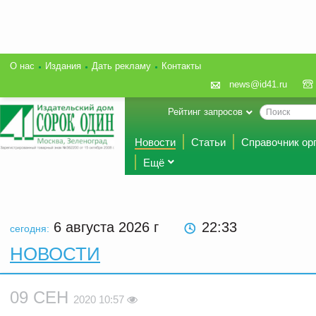
О нас
Издания
Дать рекламу
Контакты
news@id41.ru
Рейтинг запросов
Новости
Статьи
Справочник ор
Ещё
6 августа 2026
г
22:33
сегодня:
НОВОСТИ
09 СЕН
2020 10:57