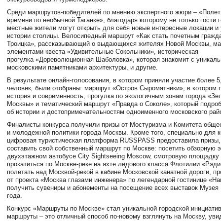
Среди маршрутов-победителей по мнению экспертного жюри – «Полет
времени по необычной Таганке», благодаря которому не только гости г
местные жители могут открыть для себя новые интересные локации и
истории столицы. Велосипедный маршрут «Как стать почетным гражд
Троицка», рассказывающий о выдающихся жителях Новой Москвы, ма
элементами квеста «Удивительные Сокольники», историческая
прогулка «Дореволюционная Шаболовка», которая знакомит с уникал
московскими памятниками архитектуры, и другие.
В результате онлайн-голосования, в котором приняли участие более 5
человек
,
были отобраны: маршрут «Остров Сыромятники», в котором 
история и современность, прогулка по экологичным зонам города «Зе
Москвы» и тематический маршрут «Правда о Соколе», который подро
об истории и достопримечательностям одноименного московского рай
Финалисты конкурса получили призы от Мостуризма и Комитета обще
и молодежной политики города Москвы. Кроме того, специально для 
цифровая туристическая платформа RUSSPASS предоставила призы, 
составить свой собственный маршрут по Москве: посетить обзорную 
двухэтажном автобусе City Sightseeing Moscow, смотровую площад
прокатиться по Москве-реке на яхте ледового класса Флотилии «Рэди
полетать над Москвой-рекой в кабине Московской канатной дороги, пр
от проекта «Москва глазами инженера» по легендарной гостинице «На
получить сувениры и абонементы на посещение всех выставок Музея
года.
Конкурс «Маршруты по Москве» стал уникальной городской инициатив
маршруты – это отличный способ по-новому взглянуть на Москву, ув