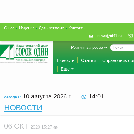
О нас
Издания
Дать рекламу
Контакты
news@id41.ru
Рейтинг запросов
Новости
Статьи
Справочник ор
Ещё
10 августа 2026
г
14:01
сегодня:
НОВОСТИ
06 ОКТ
2020 15:27