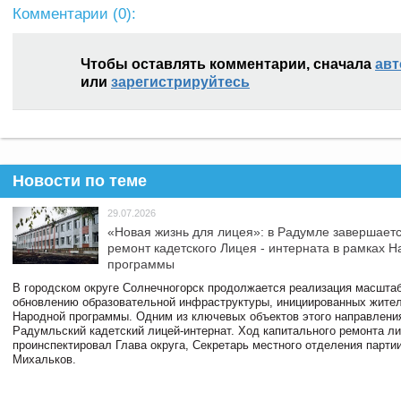
Комментарии (
0
):
Чтобы оставлять комментарии, сначала
авт
или
зарегистрируйтесь
Новости по теме
29.07.2026
«Новая жизнь для лицея»: в Радумле завершает
ремонт кадетского Лицея - интерната в рамках 
программы
В городском округе Солнечногорск продолжается реализация масштаб
обновлению образовательной инфраструктуры, инициированных жите
Народной программы. Одним из ключевых объектов этого направлени
Радумльский кадетский лицей-интернат. Ход капитального ремонта л
проинспектировал Глава округа, Секретарь местного отделения парти
Михальков.