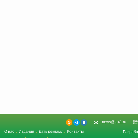
news@id41.ru
О нас
Издания
Дать рекламу
Контакты
Разрабо