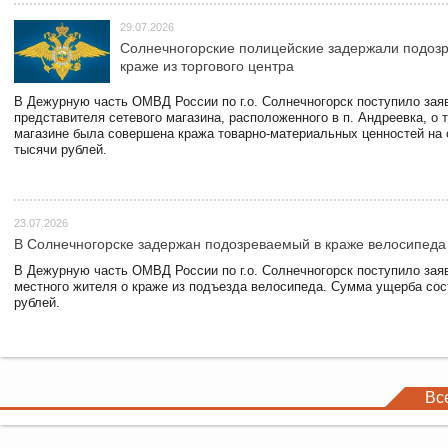
29.07.2026
Солнечногорские полицейские задержали подоз
краже из торгового центра
В Дежурную часть ОМВД России по г.о. Солнечногорск поступило зая
представителя сетевого магазина, расположенного в п. Андреевка, о т
магазине была совершена кража товарно-материальных ценностей на
тысячи рублей.
23.07.2026
В Солнечногорске задержан подозреваемый в краже велосипеда
В Дежурную часть ОМВД России по г.о. Солнечногорск поступило зая
местного жителя о краже из подъезда велосипеда. Сумма ущерба сос
рублей.
Вс