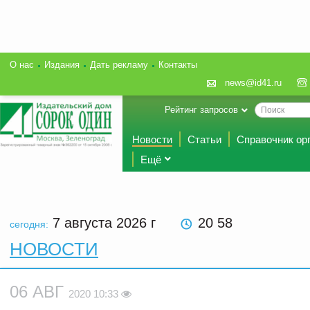
О нас
Издания
Дать рекламу
Контакты
news@id41.ru
Рейтинг запросов
Новости
Статьи
Справочник ор
Ещё
7 августа 2026
г
20 58
сегодня:
НОВОСТИ
06 АВГ
2020 10:33