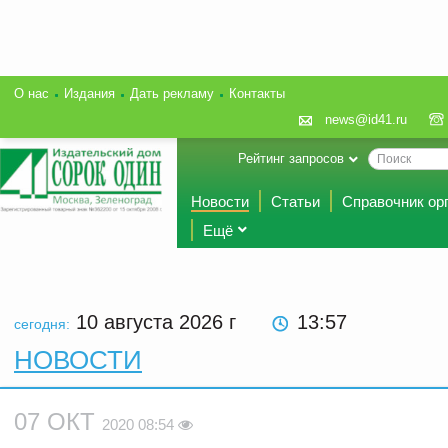
О нас
Издания
Дать рекламу
Контакты
news@id41.ru
Рейтинг запросов
Новости
Статьи
Справочник ор
Ещё
10 августа 2026
г
13:57
сегодня:
НОВОСТИ
07 ОКТ
2020 08:54