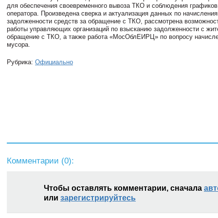
для обеспечения своевременного вывоза ТКО и соблюдения графиков
оператора. Произведена сверка и актуализация данных по начисления
задолженности средств за обращение с ТКО, рассмотрена возможност
работы управляющих организаций по взысканию задолженности с жит
обращение с ТКО, а также работа «МосОблЕИРЦ» по вопросу начисле
мусора.
Рубрика:
Официально
Комментарии (
0
):
Чтобы оставлять комментарии, сначала
авт
или
зарегистрируйтесь