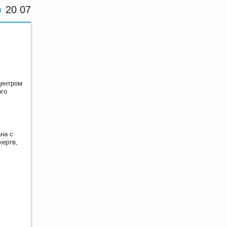
20 07
центром
ого
на с
жертв,