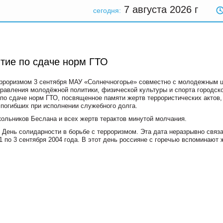
7 августа 2026
г
сегодня:
тие по сдаче норм ГТО
терроризмом 3 сентября МАУ «Солнечногорье» совместно с молодежным 
авления молодёжной политики, физической культуры и спорта городск
по сдаче норм ГТО, посвященное памяти жертв террористических актов,
 погибших при исполнении служебного долга.
ольников Беслана и всех жертв терактов минутой молчания.
- День солидарности в борьбе с терроризмом. Эта дата неразрывно связа
 по 3 сентября 2004 года. В этот день россияне с горечью вспоминают 