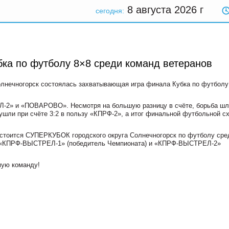
8 августа 2026
г
сегодня:
ка по футболу 8×8 среди команд ветеранов
олнечногорск состоялась захватывающая игра финала Кубка по футболу
2» и «ПОВАРОВО». Несмотря на большую разницу в счёте, борьба шл
ушли при счёте 3:2 в пользу «КПРФ-2», а итог финальной футбольной с
остоится СУПЕРКУБОК городского округа Солнечногорск по футболу сре
нды «КПРФ-ВЫСТРЕЛ-1» (победитель Чемпионата) и «КПРФ-ВЫСТРЕЛ-2»
мую команду!