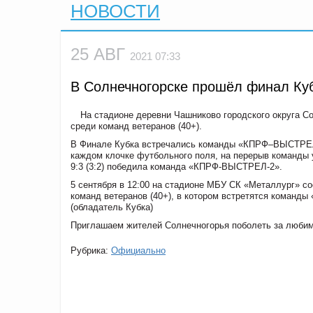
НОВОСТИ
25 АВГ
2021 07:33
В Солнечногорске прошёл финал Куб
На стадионе деревни Чашниково городского округа С
среди команд ветеранов (40+).
В Финале Кубка встречались команды «КПРФ–ВЫСТРЕЛ-
каждом клочке футбольного поля, на перерыв команды 
9:3 (3:2) победила команда «КПРФ-ВЫСТРЕЛ-2».
5 сентября в 12:00 на стадионе МБУ СК «Металлург» с
команд ветеранов (40+), в котором встретятся кома
(обладатель Кубка)
Приглашаем жителей Солнечногорья поболеть за люби
Рубрика:
Официально